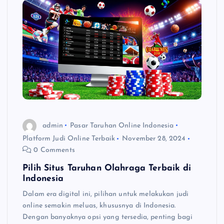
admin
Pasar Taruhan Online Indonesia
Platform Judi Online Terbaik
November 28, 2024
0 Comments
Pilih Situs Taruhan Olahraga Terbaik di
Indonesia
Dalam era digital ini, pilihan untuk melakukan judi
online semakin meluas, khususnya di Indonesia.
Dengan banyaknya opsi yang tersedia, penting bagi