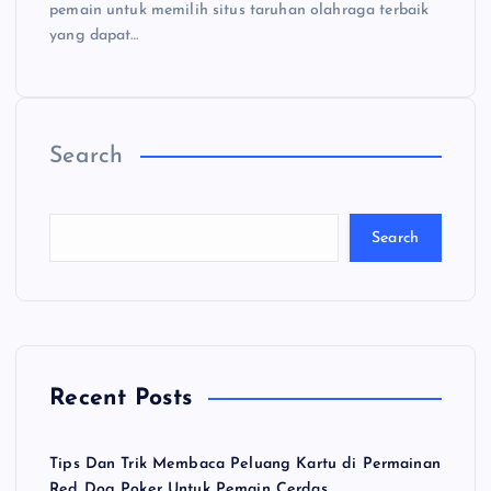
pemain untuk memilih situs taruhan olahraga terbaik
yang dapat…
Search
Search
Recent Posts
Tips Dan Trik Membaca Peluang Kartu di Permainan
Red Dog Poker Untuk Pemain Cerdas