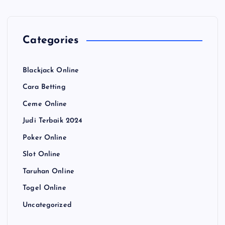
Categories
Blackjack Online
Cara Betting
Ceme Online
Judi Terbaik 2024
Poker Online
Slot Online
Taruhan Online
Togel Online
Uncategorized