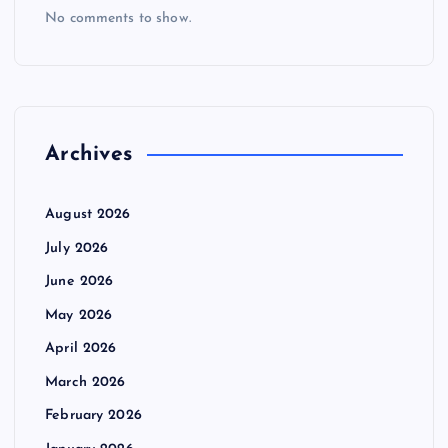
No comments to show.
Archives
August 2026
July 2026
June 2026
May 2026
April 2026
March 2026
February 2026