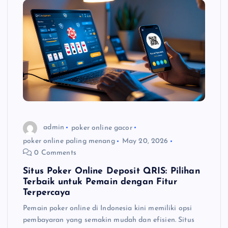
admin
poker online gacor
poker online paling menang
May 20, 2026
0 Comments
Situs Poker Online Deposit QRIS: Pilihan
Terbaik untuk Pemain dengan Fitur
Terpercaya
Pemain poker online di Indonesia kini memiliki opsi
pembayaran yang semakin mudah dan efisien. Situs