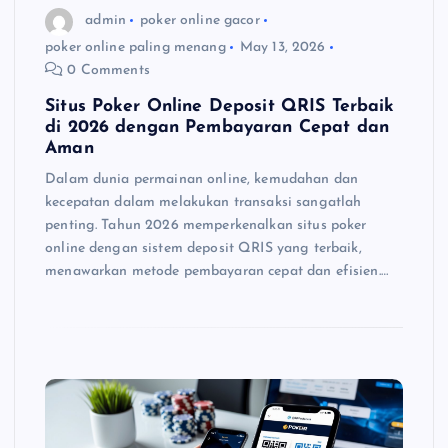
admin
poker online gacor
poker online paling menang
May 13, 2026
0 Comments
Situs Poker Online Deposit QRIS Terbaik
di 2026 dengan Pembayaran Cepat dan
Aman
Dalam dunia permainan online, kemudahan dan
kecepatan dalam melakukan transaksi sangatlah
penting. Tahun 2026 memperkenalkan situs poker
online dengan sistem deposit QRIS yang terbaik,
menawarkan metode pembayaran cepat dan efisien.…