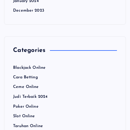
January 2024
December 2023
Categories
Blackjack Online
Cara Betting
Ceme Online
Judi Terbaik 2024
Poker Online
Slot Online
Taruhan Online