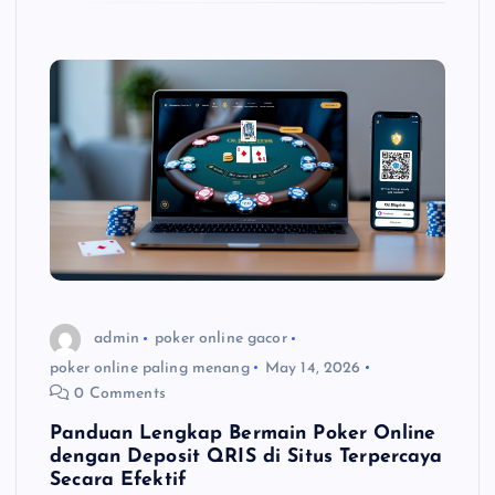
admin
poker online gacor
poker online paling menang
May 14, 2026
0 Comments
Panduan Lengkap Bermain Poker Online
dengan Deposit QRIS di Situs Terpercaya
Secara Efektif