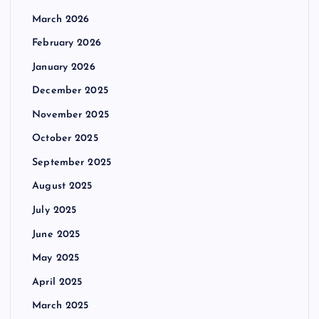
March 2026
February 2026
January 2026
December 2025
November 2025
October 2025
September 2025
August 2025
July 2025
June 2025
May 2025
April 2025
March 2025