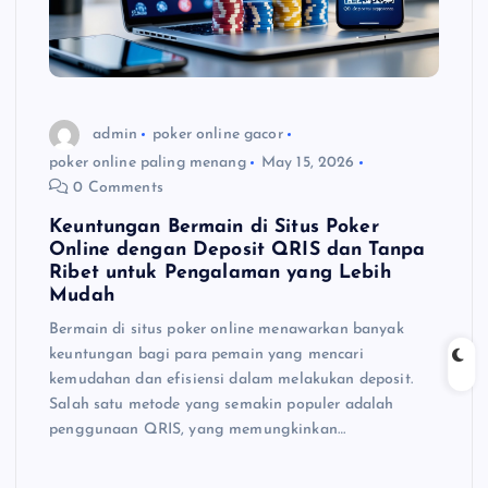
admin
poker online gacor
poker online paling menang
May 15, 2026
0 Comments
Keuntungan Bermain di Situs Poker
Online dengan Deposit QRIS dan Tanpa
Ribet untuk Pengalaman yang Lebih
Mudah
Bermain di situs poker online menawarkan banyak
keuntungan bagi para pemain yang mencari
kemudahan dan efisiensi dalam melakukan deposit.
Salah satu metode yang semakin populer adalah
penggunaan QRIS, yang memungkinkan…