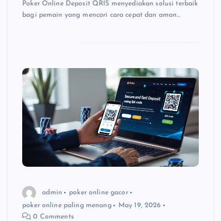
Poker Online Deposit QRIS menyediakan solusi terbaik
bagi pemain yang mencari cara cepat dan aman…
admin
poker online gacor
poker online paling menang
May 19, 2026
0 Comments