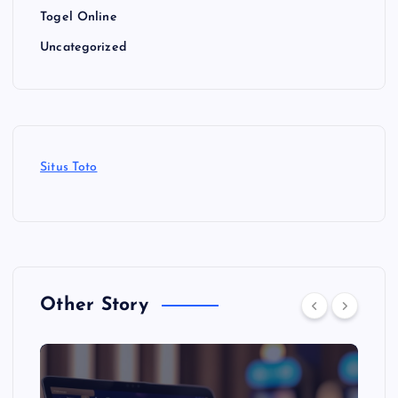
Togel Online
Uncategorized
Situs Toto
Other Story