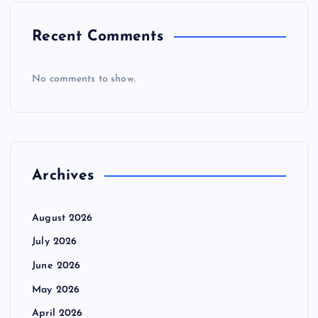
Recent Comments
No comments to show.
Archives
August 2026
July 2026
June 2026
May 2026
April 2026