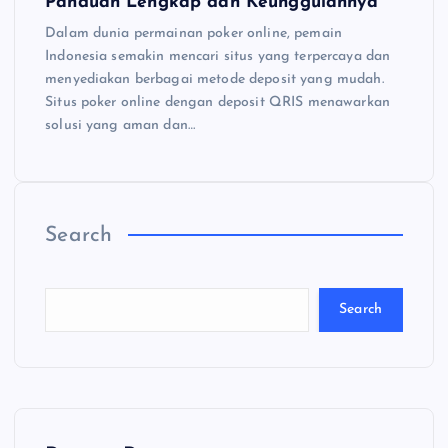
Panduan Lengkap dan Keunggulannya
Dalam dunia permainan poker online, pemain
Indonesia semakin mencari situs yang terpercaya dan
menyediakan berbagai metode deposit yang mudah.
Situs poker online dengan deposit QRIS menawarkan
solusi yang aman dan…
Search
Search