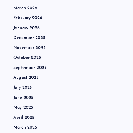
March 2026
February 2026
January 2026
December 2025
November 2025
October 2025
September 2025
August 2025
July 2025
June 2025
May 2025
April 2025
March 2025