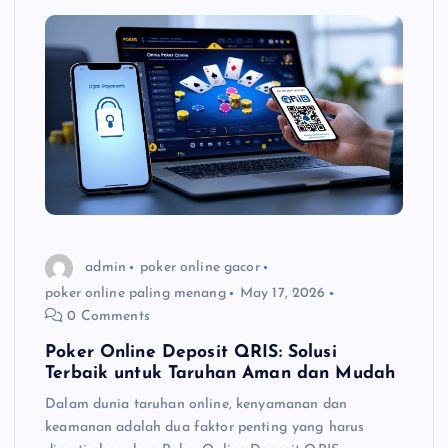
admin
poker online gacor
poker online paling menang
May 17, 2026
0 Comments
Poker Online Deposit QRIS: Solusi
Terbaik untuk Taruhan Aman dan Mudah
Dalam dunia taruhan online, kenyamanan dan
keamanan adalah dua faktor penting yang harus