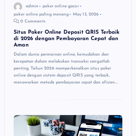
admin
poker online gacor
poker online paling menang
May 13, 2026
0 Comments
Situs Poker Online Deposit QRIS Terbaik
di 2026 dengan Pembayaran Cepat dan
Aman
Dalam dunia permainan online, kemudahan dan
kecepatan dalam melakukan transaksi sangatlah
penting. Tahun 2026 memperkenalkan situs poker
online dengan sistem deposit QRIS yang terbaik,
menawarkan metode pembayaran cepat dan efisien.…