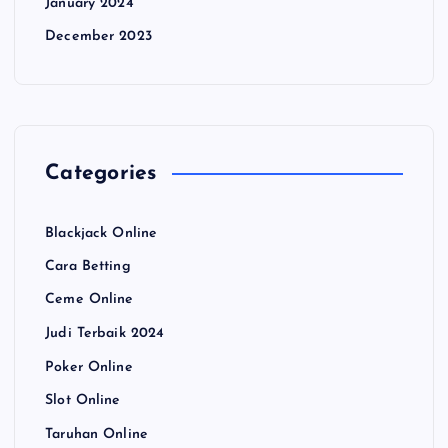
January 2024
December 2023
Categories
Blackjack Online
Cara Betting
Ceme Online
Judi Terbaik 2024
Poker Online
Slot Online
Taruhan Online