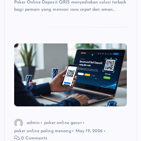
Poker Online Deposit QRIS menyediakan solusi terbaik
bagi pemain yang mencari cara cepat dan aman…
admin
poker online gacor
poker online paling menang
May 19, 2026
0 Comments