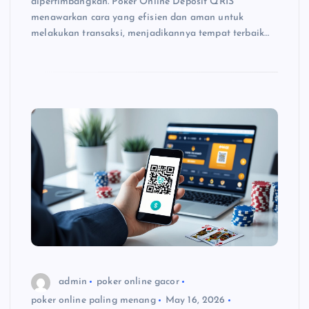
dipertimbangkan. Poker Online Deposit QRIS
menawarkan cara yang efisien dan aman untuk
melakukan transaksi, menjadikannya tempat terbaik…
admin
poker online gacor
poker online paling menang
May 16, 2026