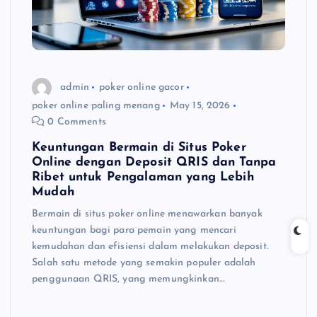
admin
poker online gacor
poker online paling menang
May 15, 2026
0 Comments
Keuntungan Bermain di Situs Poker
Online dengan Deposit QRIS dan Tanpa
Ribet untuk Pengalaman yang Lebih
Mudah
Bermain di situs poker online menawarkan banyak
keuntungan bagi para pemain yang mencari
kemudahan dan efisiensi dalam melakukan deposit.
Salah satu metode yang semakin populer adalah
penggunaan QRIS, yang memungkinkan…