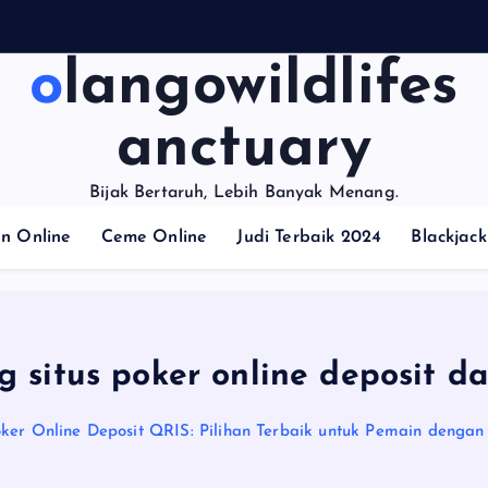
a
n
olangowildlifes
anctuary
Bijak Bertaruh, Lebih Banyak Menang.
n Online
Ceme Online
Judi Terbaik 2024
Blackjack
g situs poker online deposit d
oker Online Deposit QRIS: Pilihan Terbaik untuk Pemain dengan