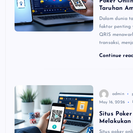
Poker Onlin
Taruhan A
Dalam dunia t
faktor penting
QRIS menawark
transaksi, men
Continue rea
admin
May 16, 2026
Situs Poke
Melakukan 
Situs poker on