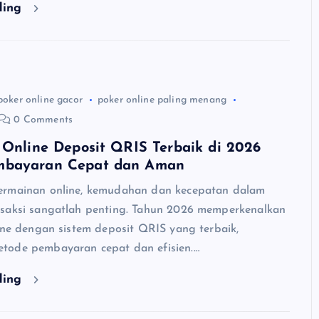
ding
poker online gacor
poker online paling menang
0 Comments
 Online Deposit QRIS Terbaik di 2026
mbayaran Cepat dan Aman
ermainan online, kemudahan dan kecepatan dalam
saksi sangatlah penting. Tahun 2026 memperkenalkan
line dengan sistem deposit QRIS yang terbaik,
tode pembayaran cepat dan efisien.…
ding