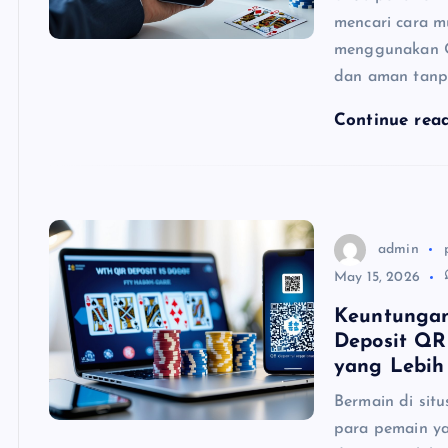
mencari cara m
menggunakan Q
dan aman tanpa
Continue rea
admin
May 15, 2026
Keuntungan
Deposit QR
yang Lebi
Bermain di sit
para pemain ya