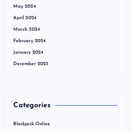
May 2024
April 2024
March 2024
February 2024
January 2024
December 2023
Categories
Blackjack Online