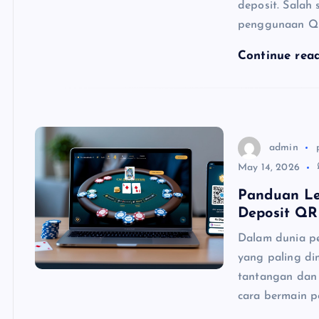
deposit. Salah
penggunaan Q
Continue rea
admin
May 14, 2026
Panduan Le
Deposit QRI
Dalam dunia pe
yang paling di
tantangan dan
cara bermain p