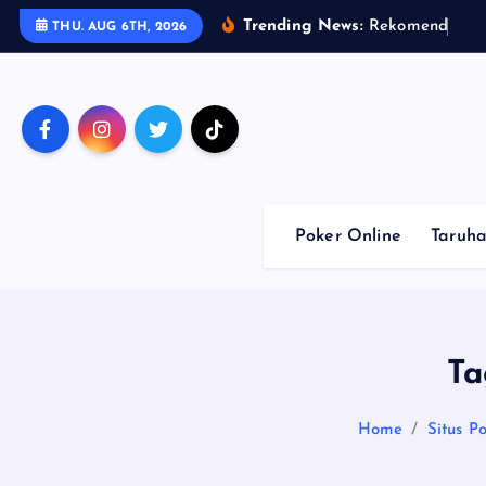
S
Trending News:
R
e
k
o
m
e
n
d
a
s
i
B
THU. AUG 6TH, 2026
k
i
p
t
o
c
o
Poker Online
Taruha
n
t
e
n
t
Ta
Home
Situs P