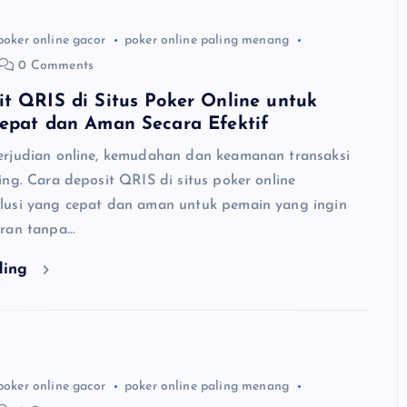
poker online gacor
poker online paling menang
0 Comments
t QRIS di Situs Poker Online untuk
Cepat dan Aman Secara Efektif
rjudian online, kemudahan dan keamanan transaksi
ng. Cara deposit QRIS di situs poker online
usi yang cepat dan aman untuk pemain yang ingin
oran tanpa…
ding
poker online gacor
poker online paling menang