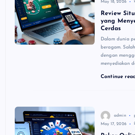
May 18, 2026
Review Sit
yang Menye
Cerdas
Dalam dunia per
beragam. Salah
dengan menggu
menyediakan de
Continue rea
admin
May 17, 2026