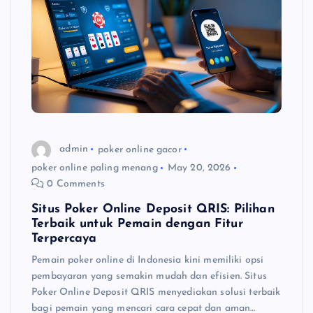
admin
poker online gacor
poker online paling menang
May 20, 2026
0 Comments
Situs Poker Online Deposit QRIS: Pilihan
Terbaik untuk Pemain dengan Fitur
Terpercaya
Pemain poker online di Indonesia kini memiliki opsi
pembayaran yang semakin mudah dan efisien. Situs
Poker Online Deposit QRIS menyediakan solusi terbaik
bagi pemain yang mencari cara cepat dan aman…