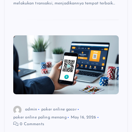
melakukan transaksi, menjadikannya tempat terbaik…
admin
poker online gacor
poker online paling menang
May 16, 2026
0 Comments