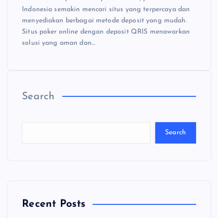
Indonesia semakin mencari situs yang terpercaya dan
menyediakan berbagai metode deposit yang mudah.
Situs poker online dengan deposit QRIS menawarkan
solusi yang aman dan…
Search
Search
Recent Posts