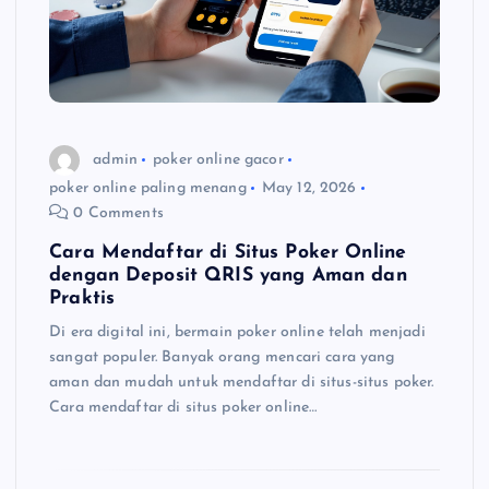
admin
poker online gacor
poker online paling menang
May 12, 2026
0 Comments
Cara Mendaftar di Situs Poker Online
dengan Deposit QRIS yang Aman dan
Praktis
Di era digital ini, bermain poker online telah menjadi
sangat populer. Banyak orang mencari cara yang
aman dan mudah untuk mendaftar di situs-situs poker.
Cara mendaftar di situs poker online…