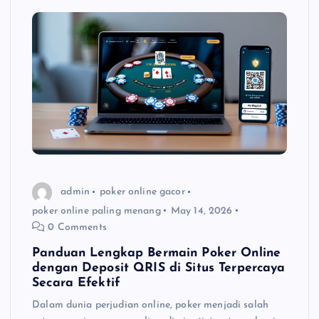
admin
poker online gacor
poker online paling menang
May 14, 2026
0 Comments
Panduan Lengkap Bermain Poker Online
dengan Deposit QRIS di Situs Terpercaya
Secara Efektif
Dalam dunia perjudian online, poker menjadi salah