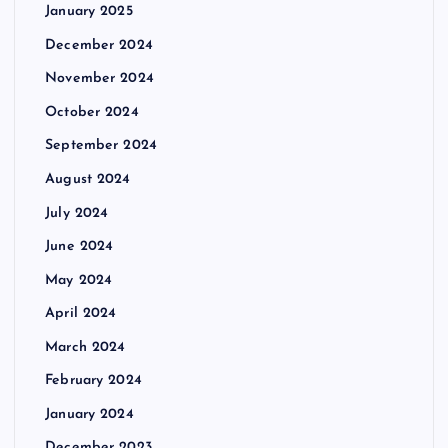
January 2025
December 2024
November 2024
October 2024
September 2024
August 2024
July 2024
June 2024
May 2024
April 2024
March 2024
February 2024
January 2024