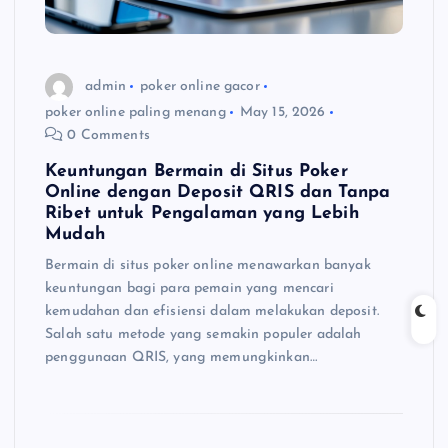
admin
poker online gacor
poker online paling menang
May 15, 2026
0 Comments
Keuntungan Bermain di Situs Poker
Online dengan Deposit QRIS dan Tanpa
Ribet untuk Pengalaman yang Lebih
Mudah
Bermain di situs poker online menawarkan banyak
keuntungan bagi para pemain yang mencari
kemudahan dan efisiensi dalam melakukan deposit.
Salah satu metode yang semakin populer adalah
penggunaan QRIS, yang memungkinkan…