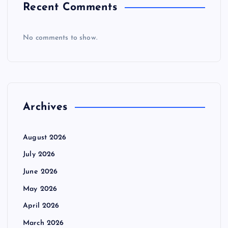
Recent Comments
No comments to show.
Archives
August 2026
July 2026
June 2026
May 2026
April 2026
March 2026