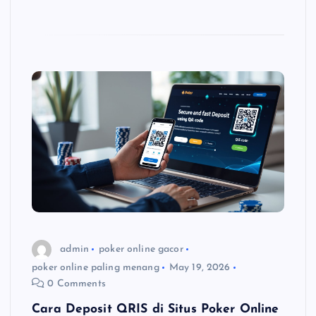
admin
poker online gacor
poker online paling menang
May 19, 2026
0 Comments
Cara Deposit QRIS di Situs Poker Online