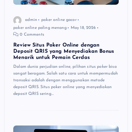
admin
poker online gacor
poker online paling menang
May 18, 2026
0 Comments
Review Situs Poker Online dengan
Deposit QRIS yang Menyediakan Bonus
Menarik untuk Pemain Cerdas
Dalam dunia perjudian online, pilihan situs poker bisa
sangat beragam. Salah satu cara untuk mempermudah
transaksi adalah dengan menggunakan metode
deposit QRIS. Situs poker online yang menyediakan
deposit QRIS sering…