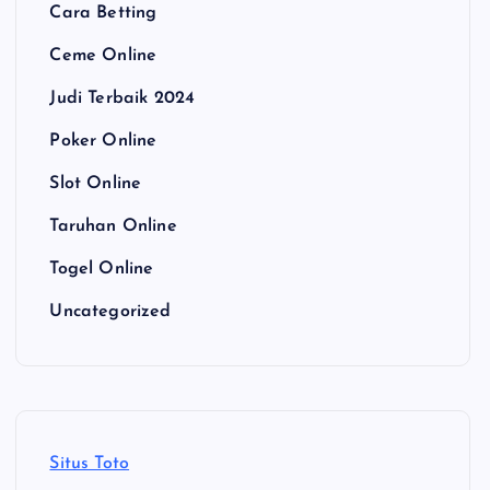
Cara Betting
Ceme Online
Judi Terbaik 2024
Poker Online
Slot Online
Taruhan Online
Togel Online
Uncategorized
Situs Toto