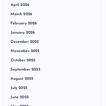
April 2026
March 2026
February 2026
January 2026
December 2025
November 2025
October 2025
September 2025
August 2025
July 2025
June 2025