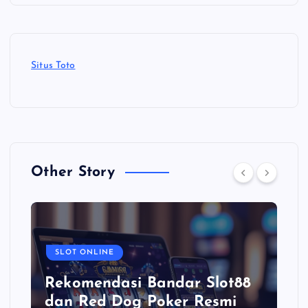
Situs Toto
Other Story
SLOT ONLINE
Rekomendasi Bandar Slot88
dan Red Dog Poker Resmi