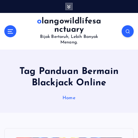
S
k
i
olangowildlifesa
p
nctuary
t
Bijak Bertaruh, Lebih Banyak
o
Menang.
c
o
n
t
Tag Panduan Bermain
e
Blackjack Online
n
t
Home