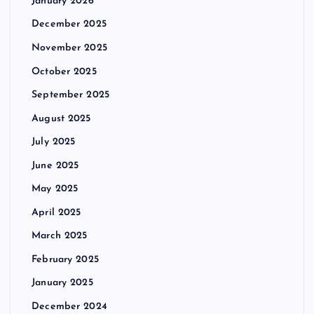
January 2026
December 2025
November 2025
October 2025
September 2025
August 2025
July 2025
June 2025
May 2025
April 2025
March 2025
February 2025
January 2025
December 2024