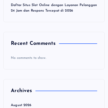
Daftar Situs Slot Online dengan Layanan Pelanggan
24 Jam dan Respons Tercepat di 2026
Recent Comments
No comments to show.
Archives
August 2026