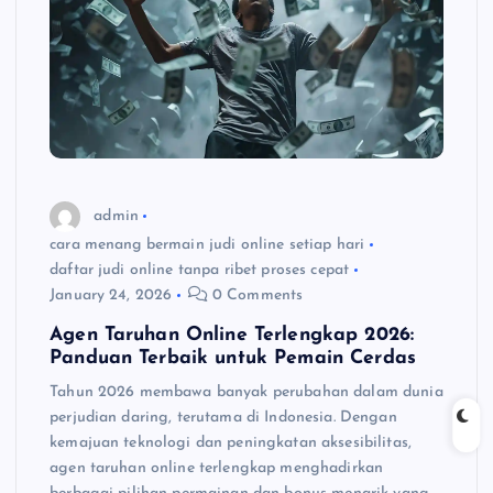
admin
cara menang bermain judi online setiap hari
daftar judi online tanpa ribet proses cepat
January 24, 2026
0 Comments
Agen Taruhan Online Terlengkap 2026:
Panduan Terbaik untuk Pemain Cerdas
Tahun 2026 membawa banyak perubahan dalam dunia
perjudian daring, terutama di Indonesia. Dengan
kemajuan teknologi dan peningkatan aksesibilitas,
agen taruhan online terlengkap menghadirkan