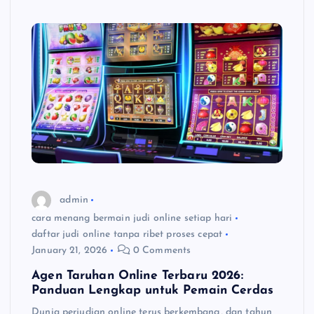
admin
cara menang bermain judi online setiap hari
daftar judi online tanpa ribet proses cepat
January 21, 2026
0 Comments
Agen Taruhan Online Terbaru 2026:
Panduan Lengkap untuk Pemain Cerdas
Dunia perjudian online terus berkembang, dan tahun