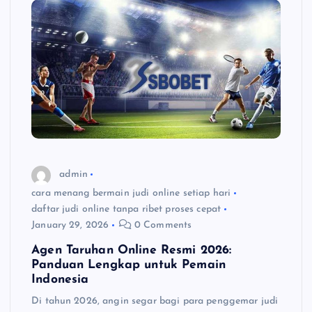
admin
cara menang bermain judi online setiap hari
daftar judi online tanpa ribet proses cepat
January 29, 2026
0 Comments
Agen Taruhan Online Resmi 2026:
Panduan Lengkap untuk Pemain
Indonesia
Di tahun 2026, angin segar bagi para penggemar judi