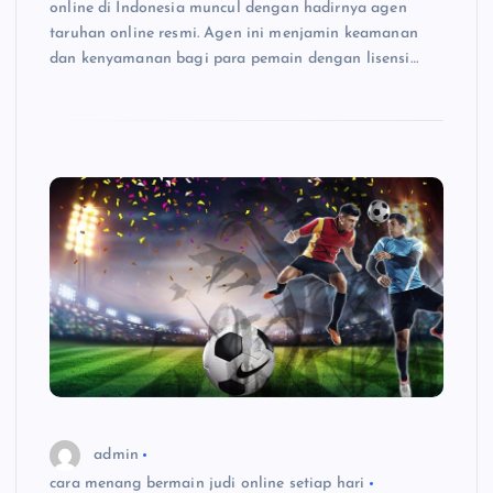
online di Indonesia muncul dengan hadirnya agen
taruhan online resmi. Agen ini menjamin keamanan
dan kenyamanan bagi para pemain dengan lisensi…
admin
cara menang bermain judi online setiap hari