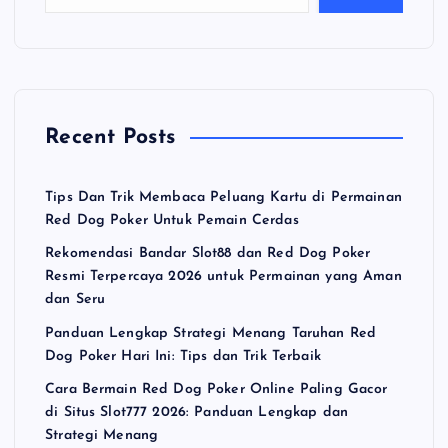
Recent Posts
Tips Dan Trik Membaca Peluang Kartu di Permainan
Red Dog Poker Untuk Pemain Cerdas
Rekomendasi Bandar Slot88 dan Red Dog Poker
Resmi Terpercaya 2026 untuk Permainan yang Aman
dan Seru
Panduan Lengkap Strategi Menang Taruhan Red
Dog Poker Hari Ini: Tips dan Trik Terbaik
Cara Bermain Red Dog Poker Online Paling Gacor
di Situs Slot777 2026: Panduan Lengkap dan
Strategi Menang