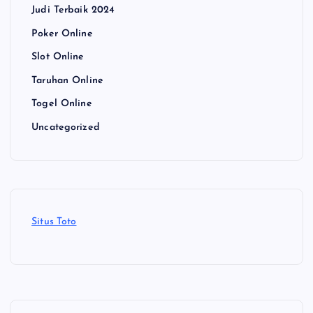
Judi Terbaik 2024
Poker Online
Slot Online
Taruhan Online
Togel Online
Uncategorized
Situs Toto