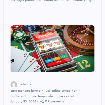
berbagai pilihan permainan dan bonus menarik yang…
admin
cara menang bermain judi online setiap hari
daftar judi online tanpa ribet proses cepat
January 23, 2026
0 Comments