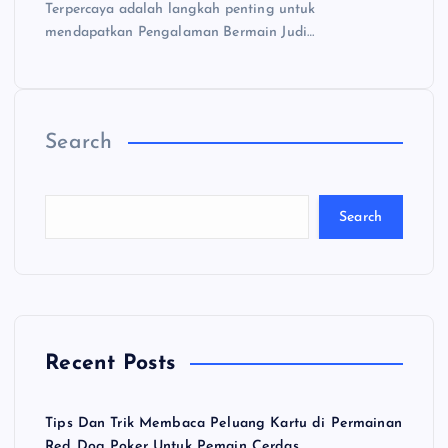
Terpercaya adalah langkah penting untuk
mendapatkan Pengalaman Bermain Judi…
Search
Search
Recent Posts
Tips Dan Trik Membaca Peluang Kartu di Permainan
Red Dog Poker Untuk Pemain Cerdas