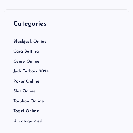
Categories
Blackjack Online
Cara Betting
Ceme Online
Judi Terbaik 2024
Poker Online
Slot Online
Taruhan Online
Togel Online
Uncategorized