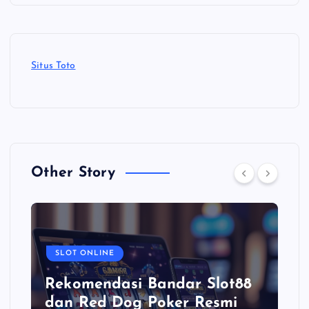
Situs Toto
Other Story
SLOT ONLINE
Rekomendasi Bandar Slot88
dan Red Dog Poker Resmi