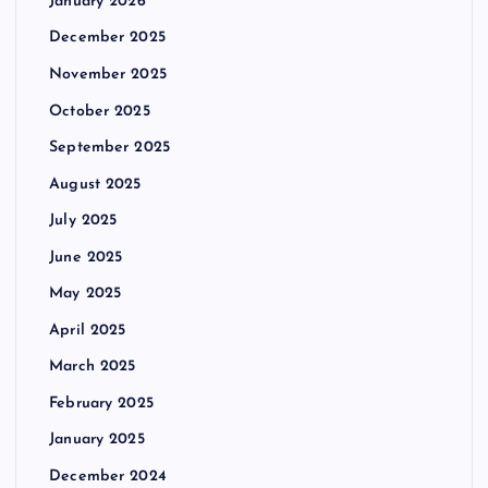
January 2026
December 2025
November 2025
October 2025
September 2025
August 2025
July 2025
June 2025
May 2025
April 2025
March 2025
February 2025
January 2025
December 2024