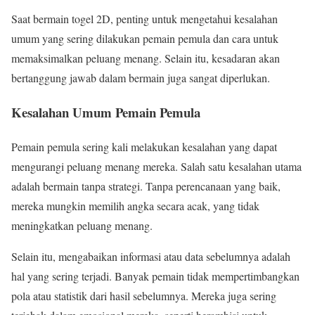
Saat bermain togel 2D, penting untuk mengetahui kesalahan
umum yang sering dilakukan pemain pemula dan cara untuk
memaksimalkan peluang menang. Selain itu, kesadaran akan
bertanggung jawab dalam bermain juga sangat diperlukan.
Kesalahan Umum Pemain Pemula
Pemain pemula sering kali melakukan kesalahan yang dapat
mengurangi peluang menang mereka. Salah satu kesalahan utama
adalah bermain tanpa strategi. Tanpa perencanaan yang baik,
mereka mungkin memilih angka secara acak, yang tidak
meningkatkan peluang menang.
Selain itu, mengabaikan informasi atau data sebelumnya adalah
hal yang sering terjadi. Banyak pemain tidak mempertimbangkan
pola atau statistik dari hasil sebelumnya. Mereka juga sering