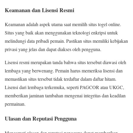
Keamanan dan Lisensi Resmi
Keamanan adalah aspek utama saat memilih situs togel online.
Situs yang baik akan menggunakan teknologi enkripsi untuk
melindungi data pribadi pemain. Pastikan situs memiliki kebijakan
privasi yang jelas dan dapat diakses oleh pengguna.
Lisensi resmi merupakan tanda bahwa situs tersebut diawasi oleh
lembaga yang berwenang. Pemain harus memeriksa lisensi dan
memastikan situs tersebut tidak terdaftar dalam daftar hitam.
Lisensi dari lembaga terkemuka, seperti PAGCOR atau UKGC,
memberikan jaminan tambahan mengenai integritas dan keadilan
permainan.
Ulasan dan Reputasi Pengguna
Mengamati ulasan dan reputasi pengguna dapat memberikan