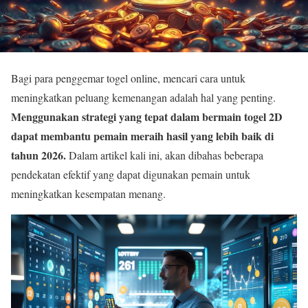
Bagi para penggemar togel online, mencari cara untuk
meningkatkan peluang kemenangan adalah hal yang penting.
Menggunakan strategi yang tepat dalam bermain togel 2D
dapat membantu pemain meraih hasil yang lebih baik di
tahun 2026.
Dalam artikel kali ini, akan dibahas beberapa
pendekatan efektif yang dapat digunakan pemain untuk
meningkatkan kesempatan menang.