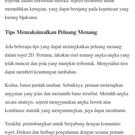
terjebak dalam emosional mereka, seperti berambisi untuk
memulihkan kerugian, yang dapat berujung pada keputusan yang
kurang bijaksana.
Tips Memaksimalkan Peluang Menang
Ada beberapa tips yang dapat meningkatkan peluang menang
dalam togel 2D. Pertama, lakukan riset tentang angka-angka yang
telah muncul dan pola yang mungkin terbentuk. Mengetahui tren
dapat memberi keuntungan tambahan.
Kedua, batasi jumlah taruhan. Sebaiknya, pemain menetapkan
anggaran yang jelas dan mematuhi batas tersebut. Memilih angka
secara strategis, seperti menggunakan angka favorit atau
kombinasi statistik yang menguntungkan, juga dapat membantu.
Terakhir, pertimbangkan untuk bergabung dengan komunitas
togel. Diskusi dan berbagi pengalaman dengan sesama pemain