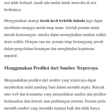
sesi tidak berhasil, masih ada modal untuk mencoba di sesi
berikutnya.
taruh kecil terlebih dahulu
Menggunakan strategi
juga dapat
membantu menjaga modal tetap aman. Setelah pemain mulai
meraih kemenangan, mereka dapat meningkatkan taruhan sedikit
demi sedikit. Dengan cara ini, pemain tetap bertanggung jawab
dalam pengelolaan keuangan dan menghindari keputusan
impulsif.
Menggunakan Prediksi dari Sumber Terpercaya
Mengandalkan prediksi dari sumber yang terpercaya dapat
memberikan sudut pandang baru dalam memilih angka. Banyak
situs web dan komunitas yang menyediakan analisis dan prediksi
berdasarkan data historis atau perhitungan tertentu. Pemain perlu
memilih sumber yang memiliki reputasi baik dan tidak hanya