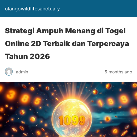
olangowildlifesanctuary
Strategi Ampuh Menang di Togel
Online 2D Terbaik dan Terpercaya
Tahun 2026
admin
5 months ago