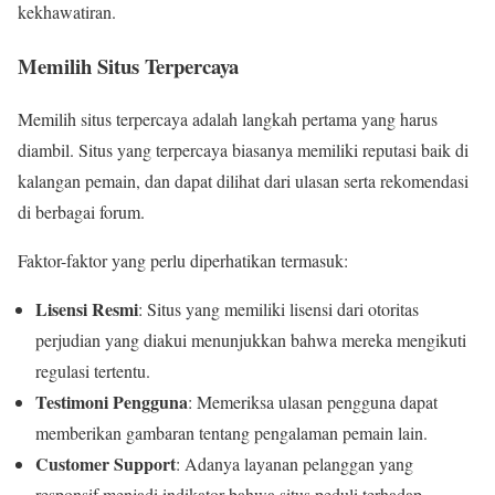
kekhawatiran.
Memilih Situs Terpercaya
Memilih situs terpercaya adalah langkah pertama yang harus
diambil. Situs yang terpercaya biasanya memiliki reputasi baik di
kalangan pemain, dan dapat dilihat dari ulasan serta rekomendasi
di berbagai forum.
Faktor-faktor yang perlu diperhatikan termasuk:
Lisensi Resmi
: Situs yang memiliki lisensi dari otoritas
perjudian yang diakui menunjukkan bahwa mereka mengikuti
regulasi tertentu.
Testimoni Pengguna
: Memeriksa ulasan pengguna dapat
memberikan gambaran tentang pengalaman pemain lain.
Customer Support
: Adanya layanan pelanggan yang
responsif menjadi indikator bahwa situs peduli terhadap