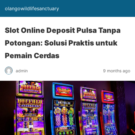
olangowildlifesanctuary
Slot Online Deposit Pulsa Tanpa
Potongan: Solusi Praktis untuk
Pemain Cerdas
admin
9 months ago