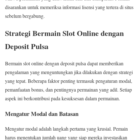
disarankan untuk memeriksa informasi lisensi yang tertera di situs
sebelum bergabung.
Strategi Bermain Slot Online dengan
Deposit Pulsa
Bermain slot online dengan deposit pulsa dapat memberikan
pengalaman yang menguntungkan jika dilakukan dengan strategi
yang tepat. Beberapa faktor penting termasuk pengaturan modal,
pemanfaatan bonus, dan pentingnya permainan yang adil. Setiap
aspek ini berkontribusi pada kesuksesan dalam permainan.
Mengatur Modal dan Batasan
Mengatur modal adalah langkah pertama yang krusial. Pemain
harus menentukan jumlah uang yang siap mereka investasikan