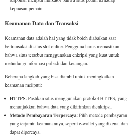
kepuasan pemain.
Keamanan Data dan Transaksi
Keamanan data adalah hal yang tidak boleh diabaikan saat
bertransaksi di situs slot online. Pengguna harus memastikan
bahwa situs tersebut menggunakan enkripsi yang kuat untuk
melindungi informasi pribadi dan keuangan.
Beberapa langkah yang bisa diambil untuk meningkatkan
keamanan meliputi:
HTTPS
: Pastikan situs menggunakan protokol HTTPS, yang
menunjukkan bahwa data yang dikirimkan dienkripsi.
Metode Pembayaran Terpercaya
: Pilih metode pembayaran
yang terjamin keamanannya, seperti e-wallet yang dikenal dan
dapat dipercaya.