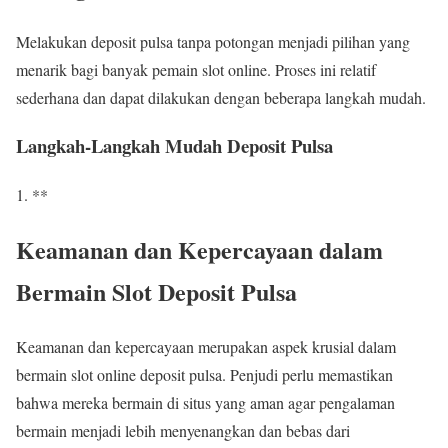
Melakukan deposit pulsa tanpa potongan menjadi pilihan yang
menarik bagi banyak pemain slot online. Proses ini relatif
sederhana dan dapat dilakukan dengan beberapa langkah mudah.
Langkah-Langkah Mudah Deposit Pulsa
**
Keamanan dan Kepercayaan dalam
Bermain Slot Deposit Pulsa
Keamanan dan kepercayaan merupakan aspek krusial dalam
bermain slot online deposit pulsa. Penjudi perlu memastikan
bahwa mereka bermain di situs yang aman agar pengalaman
bermain menjadi lebih menyenangkan dan bebas dari