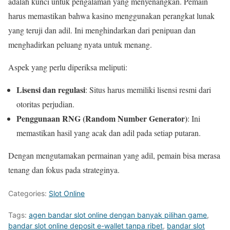
adalah kunci untuk pengalaman yang menyenangkan. Pemain
harus memastikan bahwa kasino menggunakan perangkat lunak
yang teruji dan adil. Ini menghindarkan dari penipuan dan
menghadirkan peluang nyata untuk menang.
Aspek yang perlu diperiksa meliputi:
Lisensi dan regulasi
: Situs harus memiliki lisensi resmi dari
otoritas perjudian.
Penggunaan RNG (Random Number Generator)
: Ini
memastikan hasil yang acak dan adil pada setiap putaran.
Dengan mengutamakan permainan yang adil, pemain bisa merasa
tenang dan fokus pada strateginya.
Categories:
Slot Online
Tags:
agen bandar slot online dengan banyak pilihan game
,
bandar slot online deposit e-wallet tanpa ribet
,
bandar slot