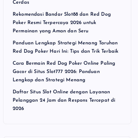
Cerdas
Rekomendasi Bandar Slot88 dan Red Dog
Poker Resmi Terpercaya 2026 untuk
Permainan yang Aman dan Seru
Panduan Lengkap Strategi Menang Taruhan
Red Dog Poker Hari Ini: Tips dan Trik Terbaik
Cara Bermain Red Dog Poker Online Paling
Gacor di Situs Slot777 2026: Panduan
Lengkap dan Strategi Menang
Daftar Situs Slot Online dengan Layanan
Pelanggan 24 Jam dan Respons Tercepat di
2026