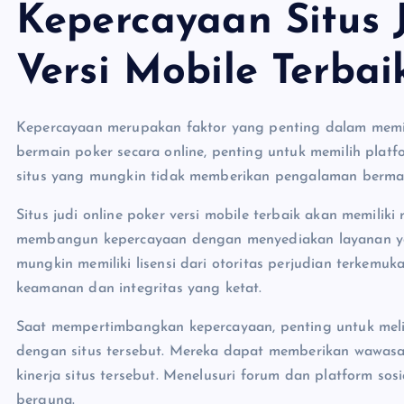
Kepercayaan Situs 
Versi Mobile Terbai
Kepercayaan merupakan faktor yang penting dalam memilih 
bermain poker secara online, penting untuk memilih plat
situs yang mungkin tidak memberikan pengalaman bermai
Situs judi online poker versi mobile terbaik akan memilik
membangun kepercayaan dengan menyediakan layanan yang
mungkin memiliki lisensi dari otoritas perjudian terkem
keamanan dan integritas yang ketat.
Saat mempertimbangkan kepercayaan, penting untuk meli
dengan situs tersebut. Mereka dapat memberikan wawasan
kinerja situs tersebut. Menelusuri forum dan platform s
berguna.