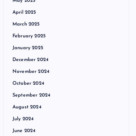
May 2025
April 2025
March 2025
February 2025
January 2025
December 2024
November 2024
October 2024
September 2024
August 2024
July 2024
June 2024