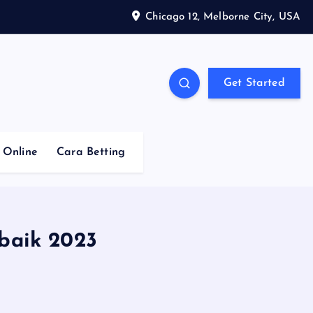
Chicago 12, Melborne City, USA
Get Started
 Online
Cara Betting
rbaik 2023