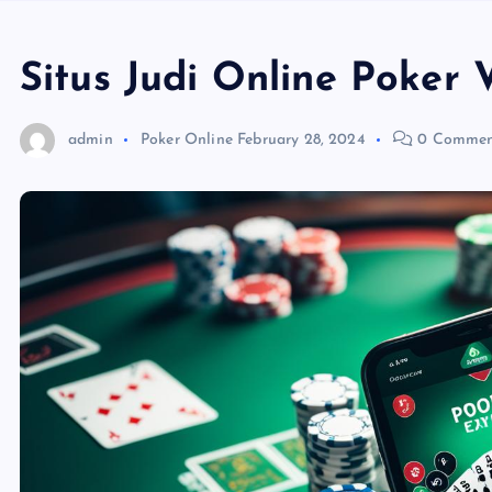
Situs Judi Online Poker 
admin
Poker Online
February 28, 2024
0 Commen