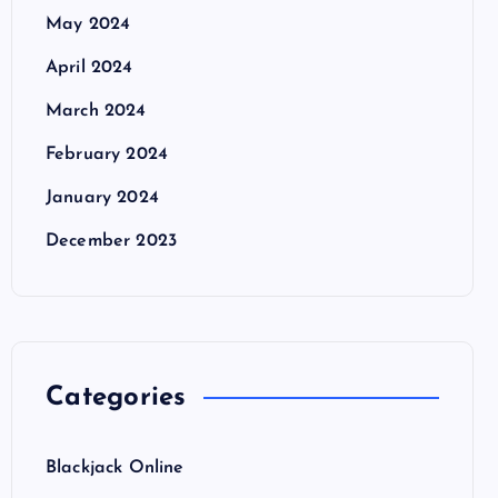
May 2024
April 2024
March 2024
February 2024
January 2024
December 2023
Categories
Blackjack Online