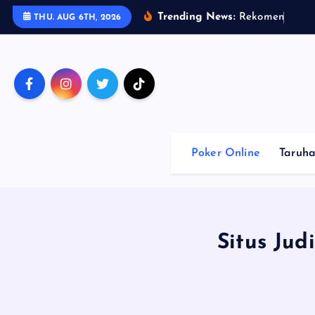
S
Trending News:
R
e
k
o
m
e
n
d
a
s
i
B
THU. AUG 6TH, 2026
k
i
p
t
o
c
o
Poker Online
Taruha
n
t
e
n
t
Situs Jud