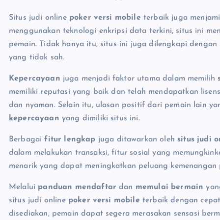
Situs judi online
poker versi mobile
terbaik juga menjam
menggunakan teknologi enkripsi data terkini, situs ini m
pemain. Tidak hanya itu, situs ini juga dilengkapi dengan
yang tidak sah.
Kepercayaan
juga menjadi faktor utama dalam memilih
memiliki reputasi yang baik dan telah mendapatkan lise
dan nyaman. Selain itu, ulasan positif dari pemain lain 
kepercayaan
yang dimiliki situs ini.
Berbagai
fitur lengkap
juga ditawarkan oleh
situs judi 
dalam melakukan transaksi, fitur sosial yang memungkink
menarik yang dapat meningkatkan peluang kemenangan 
Melalui
panduan mendaftar
dan
memulai bermain
yan
situs judi online
poker versi mobile
terbaik dengan cepat
disediakan, pemain dapat segera merasakan sensasi bermai