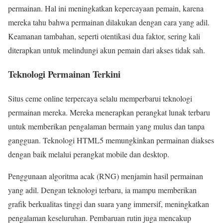
permainan. Hal ini meningkatkan kepercayaan pemain, karena
mereka tahu bahwa permainan dilakukan dengan cara yang adil.
Keamanan tambahan, seperti otentikasi dua faktor, sering kali
diterapkan untuk melindungi akun pemain dari akses tidak sah.
Teknologi Permainan Terkini
Situs ceme online terpercaya selalu memperbarui teknologi
permainan mereka. Mereka menerapkan perangkat lunak terbaru
untuk memberikan pengalaman bermain yang mulus dan tanpa
gangguan. Teknologi HTML5 memungkinkan permainan diakses
dengan baik melalui perangkat mobile dan desktop.
Penggunaan algoritma acak (RNG) menjamin hasil permainan
yang adil. Dengan teknologi terbaru, ia mampu memberikan
grafik berkualitas tinggi dan suara yang immersif, meningkatkan
pengalaman keseluruhan. Pembaruan rutin juga mencakup