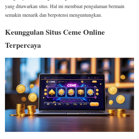
yang ditawarkan situs. Hal ini membuat pengalaman bermain
semakin menarik dan berpotensi menguntungkan.
Keunggulan Situs Ceme Online
Terpercaya