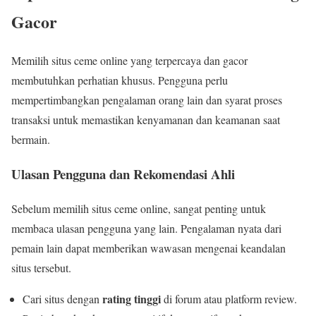
Gacor
Memilih situs ceme online yang terpercaya dan gacor
membutuhkan perhatian khusus. Pengguna perlu
mempertimbangkan pengalaman orang lain dan syarat proses
transaksi untuk memastikan kenyamanan dan keamanan saat
bermain.
Ulasan Pengguna dan Rekomendasi Ahli
Sebelum memilih situs ceme online, sangat penting untuk
membaca ulasan pengguna yang lain. Pengalaman nyata dari
pemain lain dapat memberikan wawasan mengenai keandalan
situs tersebut.
rating tinggi
Cari situs dengan
di forum atau platform review.