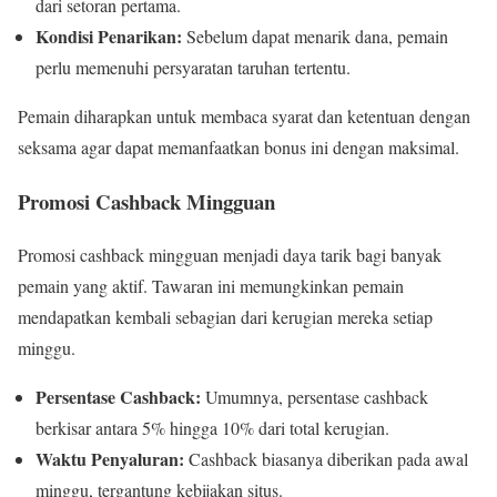
dari setoran pertama.
Kondisi Penarikan:
Sebelum dapat menarik dana, pemain
perlu memenuhi persyaratan taruhan tertentu.
Pemain diharapkan untuk membaca syarat dan ketentuan dengan
seksama agar dapat memanfaatkan bonus ini dengan maksimal.
Promosi Cashback Mingguan
Promosi cashback mingguan menjadi daya tarik bagi banyak
pemain yang aktif. Tawaran ini memungkinkan pemain
mendapatkan kembali sebagian dari kerugian mereka setiap
minggu.
Persentase Cashback:
Umumnya, persentase cashback
berkisar antara 5% hingga 10% dari total kerugian.
Waktu Penyaluran:
Cashback biasanya diberikan pada awal
minggu, tergantung kebijakan situs.