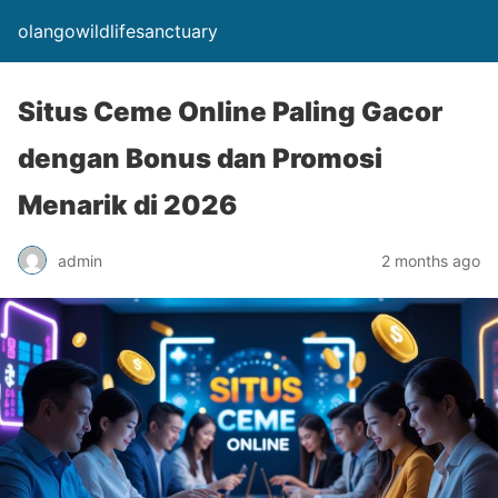
olangowildlifesanctuary
Situs Ceme Online Paling Gacor
dengan Bonus dan Promosi
Menarik di 2026
admin
2 months ago