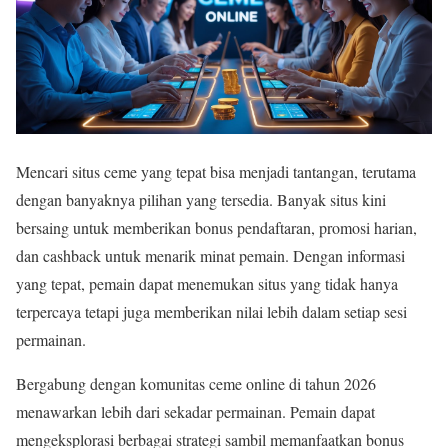
Mencari situs ceme yang tepat bisa menjadi tantangan, terutama
dengan banyaknya pilihan yang tersedia. Banyak situs kini
bersaing untuk memberikan bonus pendaftaran, promosi harian,
dan cashback untuk menarik minat pemain. Dengan informasi
yang tepat, pemain dapat menemukan situs yang tidak hanya
terpercaya tetapi juga memberikan nilai lebih dalam setiap sesi
permainan.
Bergabung dengan komunitas ceme online di tahun 2026
menawarkan lebih dari sekadar permainan. Pemain dapat
mengeksplorasi berbagai strategi sambil memanfaatkan bonus