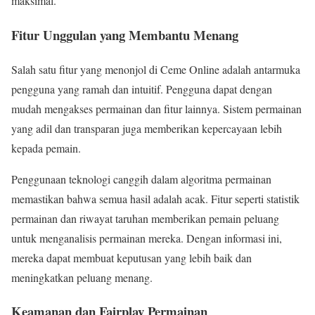
maksimal.
Fitur Unggulan yang Membantu Menang
Salah satu fitur yang menonjol di Ceme Online adalah antarmuka
pengguna yang ramah dan intuitif. Pengguna dapat dengan
mudah mengakses permainan dan fitur lainnya. Sistem permainan
yang adil dan transparan juga memberikan kepercayaan lebih
kepada pemain.
Penggunaan teknologi canggih dalam algoritma permainan
memastikan bahwa semua hasil adalah acak. Fitur seperti statistik
permainan dan riwayat taruhan memberikan pemain peluang
untuk menganalisis permainan mereka. Dengan informasi ini,
mereka dapat membuat keputusan yang lebih baik dan
meningkatkan peluang menang.
Keamanan dan Fairplay Permainan