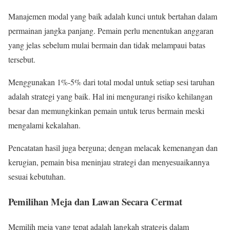
Manajemen modal yang baik adalah kunci untuk bertahan dalam
permainan jangka panjang. Pemain perlu menentukan anggaran
yang jelas sebelum mulai bermain dan tidak melampaui batas
tersebut.
Menggunakan 1%-5% dari total modal untuk setiap sesi taruhan
adalah strategi yang baik. Hal ini mengurangi risiko kehilangan
besar dan memungkinkan pemain untuk terus bermain meski
mengalami kekalahan.
Pencatatan hasil juga berguna; dengan melacak kemenangan dan
kerugian, pemain bisa meninjau strategi dan menyesuaikannya
sesuai kebutuhan.
Pemilihan Meja dan Lawan Secara Cermat
Memilih meja yang tepat adalah langkah strategis dalam