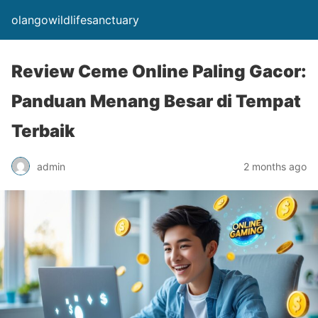
olangowildlifesanctuary
Review Ceme Online Paling Gacor:
Panduan Menang Besar di Tempat
Terbaik
admin
2 months ago