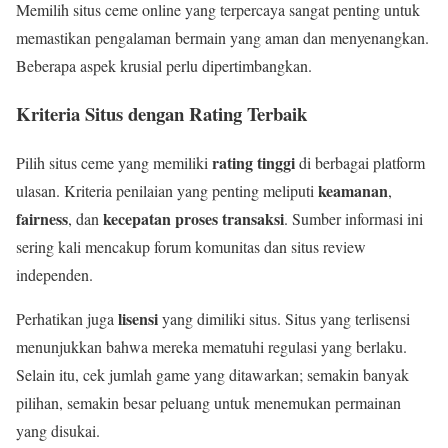
Memilih situs ceme online yang terpercaya sangat penting untuk
memastikan pengalaman bermain yang aman dan menyenangkan.
Beberapa aspek krusial perlu dipertimbangkan.
Kriteria Situs dengan Rating Terbaik
rating tinggi
Pilih situs ceme yang memiliki
di berbagai platform
keamanan
ulasan. Kriteria penilaian yang penting meliputi
,
fairness
kecepatan proses transaksi
, dan
. Sumber informasi ini
sering kali mencakup forum komunitas dan situs review
independen.
lisensi
Perhatikan juga
yang dimiliki situs. Situs yang terlisensi
menunjukkan bahwa mereka mematuhi regulasi yang berlaku.
Selain itu, cek jumlah game yang ditawarkan; semakin banyak
pilihan, semakin besar peluang untuk menemukan permainan
yang disukai.