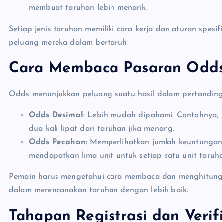
membuat taruhan lebih menarik.
Setiap jenis taruhan memiliki cara kerja dan aturan spes
peluang mereka dalam bertaruh.
Cara Membaca Pasaran Odd
Odds menunjukkan peluang suatu hasil dalam pertanding
Odds Desimal
: Lebih mudah dipahami. Contohnya,
dua kali lipat dari taruhan jika menang.
Odds Pecahan
: Memperlihatkan jumlah keuntungan 
mendapatkan lima unit untuk setiap satu unit taruh
Pemain harus mengetahui cara membaca dan menghitung 
dalam merencanakan taruhan dengan lebih baik.
Tahapan Registrasi dan Verif