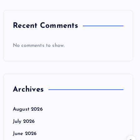
Recent Comments
No comments to show.
Archives
August 2026
July 2026
June 2026