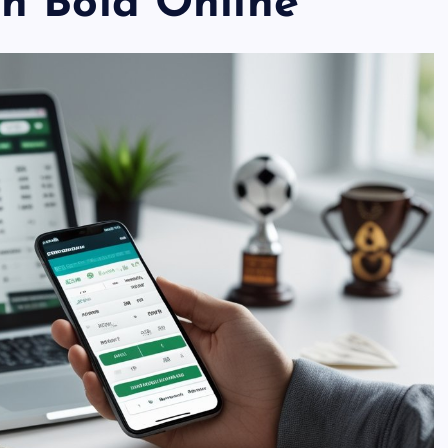
n Bola Online