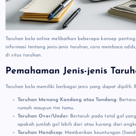
Taruhan bola online melibatkan beberapa konsep penti
informasi tentang jenis-jenis taruhan, cara membaca odd
di situs taruhan.
Pemahaman Jenis-jenis Taruh
Taruhan bola memiliki berbagai jenis yang dapat dipilih. 
Taruhan Menang Kandang atau Tandang
: Bertar
rumah maupun tim tamu.
Taruhan Over/Under
: Bertaruh pada total gol ya
apakah jumlah gol lebih dari atau kurang dari angka
Taruhan Handicap
: Memberikan keuntungan (handi