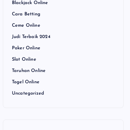
Blackjack Online
Cara Betting
Ceme Online
Judi Terbaik 2024
Poker Online
Slot Online
Taruhan Online
Togel Online
Uncategorized