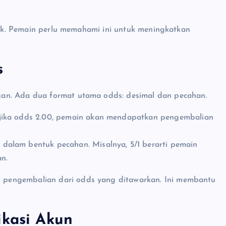
ifik. Pemain perlu memahami ini untuk meningkatkan
s
an. Ada dua format utama odds: desimal dan pecahan.
 jika odds 2.00, pemain akan mendapatkan pengembalian
dalam bentuk pecahan. Misalnya, 5/1 berarti pemain
an.
pengembalian dari odds yang ditawarkan. Ini membantu
ikasi Akun