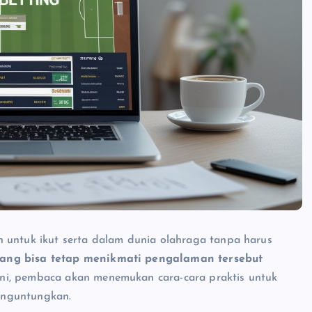
 untuk ikut serta dalam dunia olahraga tanpa harus
rang bisa tetap menikmati pengalaman tersebut
ini, pembaca akan menemukan cara-cara praktis untuk
enguntungkan.