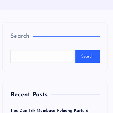
Search
Search
Recent Posts
Tips Dan Trik Membaca Peluang Kartu di