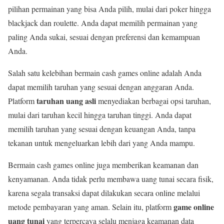
pilihan permainan yang bisa Anda pilih, mulai dari poker hingga
blackjack dan roulette. Anda dapat memilih permainan yang
paling Anda sukai, sesuai dengan preferensi dan kemampuan
Anda.
Salah satu kelebihan bermain cash games online adalah Anda
dapat memilih taruhan yang sesuai dengan anggaran Anda.
taruhan uang asli
Platform
menyediakan berbagai opsi taruhan,
mulai dari taruhan kecil hingga taruhan tinggi. Anda dapat
memilih taruhan yang sesuai dengan keuangan Anda, tanpa
tekanan untuk mengeluarkan lebih dari yang Anda mampu.
Bermain cash games online juga memberikan keamanan dan
kenyamanan. Anda tidak perlu membawa uang tunai secara fisik,
karena segala transaksi dapat dilakukan secara online melalui
game online
metode pembayaran yang aman. Selain itu, platform
uang tunai
yang terpercaya selalu menjaga keamanan data