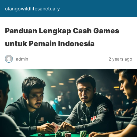
olangowildlifesanctuary
Panduan Lengkap Cash Games
untuk Pemain Indonesia
admin
2 years ago