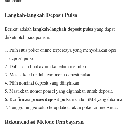
hambatan.
Langkah-langkah Deposit Pulsa
langkah-langkah deposit pulsa
Berikut adalah
yang dapat
diikuti oleh para pemain:
Pilih situs poker online terpercaya yang menyediakan opsi
deposit pulsa.
Daftar dan buat akun jika belum memiliki.
Masuk ke akun lalu cari menu deposit pulsa.
Pilih nominal deposit yang diinginkan.
Masukkan nomor ponsel yang digunakan untuk deposit.
proses deposit pulsa
Konfirmasi
melalui SMS yang diterima.
Tunggu hingga saldo terupdate di akun poker online Anda.
Rekomendasi Metode Pembayaran