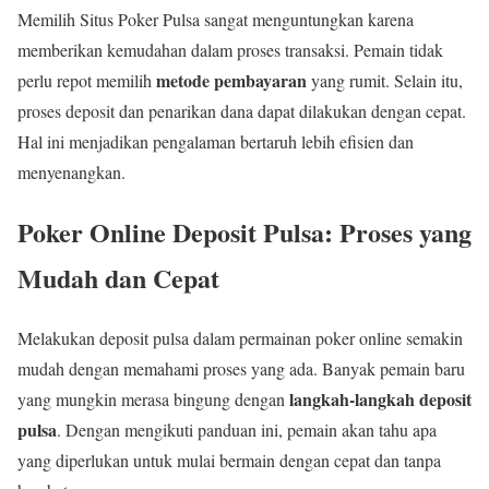
Memilih Situs Poker Pulsa sangat menguntungkan karena
memberikan kemudahan dalam proses transaksi. Pemain tidak
metode pembayaran
perlu repot memilih
yang rumit. Selain itu,
proses deposit dan penarikan dana dapat dilakukan dengan cepat.
Hal ini menjadikan pengalaman bertaruh lebih efisien dan
menyenangkan.
Poker Online Deposit Pulsa: Proses yang
Mudah dan Cepat
Melakukan deposit pulsa dalam permainan poker online semakin
mudah dengan memahami proses yang ada. Banyak pemain baru
langkah-langkah deposit
yang mungkin merasa bingung dengan
pulsa
. Dengan mengikuti panduan ini, pemain akan tahu apa
yang diperlukan untuk mulai bermain dengan cepat dan tanpa