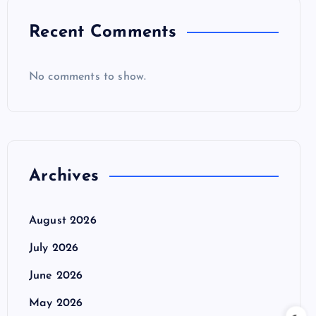
Recent Comments
No comments to show.
Archives
August 2026
July 2026
June 2026
May 2026