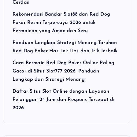
Cerdas
Rekomendasi Bandar Slot88 dan Red Dog
Poker Resmi Terpercaya 2026 untuk
Permainan yang Aman dan Seru
Panduan Lengkap Strategi Menang Taruhan
Red Dog Poker Hari Ini: Tips dan Trik Terbaik
Cara Bermain Red Dog Poker Online Paling
Gacor di Situs Slot777 2026: Panduan
Lengkap dan Strategi Menang
Daftar Situs Slot Online dengan Layanan
Pelanggan 24 Jam dan Respons Tercepat di
2026