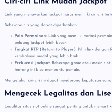
Ciri-ciri Link Mudah Jackpot
Link yang menawarkan jackpot harus memiliki ciri-ciri te
Beberapa ciri yang dapat diperhatikan:
Pola Permainan
: Link yang memiliki variasi perma
peluang jackpot lebih besar.
Tingkat RTP (Return to Player)
: Pilih link dengan
kembalinya modal yang lebih baik.
Frekuensi Jackpot
: Beberapa game atau mesin slot m
tentang ini bisa membantu pemain.
Mengetahui ciri-ciri ini dapat mendorong keputusan yang l
Mengecek Legalitas dan Lise
Legalitas situs slot online sangat penting untuk memasti