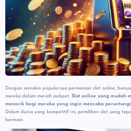
Dengan semakin populernya permainan slot online, bany
mereka dalam meraih jackpot.
Slot online yang mudah m
menarik bagi mereka yang ingin mencoba peruntung
Dalam dunia yang kompetitif ini, pemilihan slot yang t
bermain.