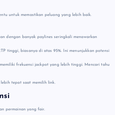
rtentu untuk memastikan peluang yang lebih baik.
inan dengan banyak paylines seringkali menawarkan
 RTP tinggi, biasanya di atas 95%. Ini menunjukkan potensi
emiliki frekuensi jackpot yang lebih tinggi. Mencari tahu
ebih tepat saat memilih link.
nsi
kan permainan yang fair.