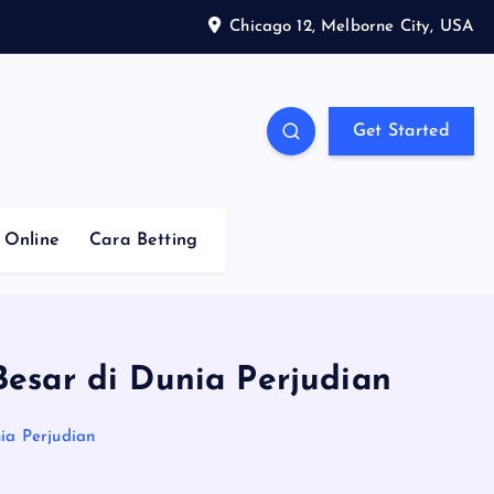
Chicago 12, Melborne City, USA
Get Started
 Online
Cara Betting
esar di Dunia Perjudian
ia Perjudian