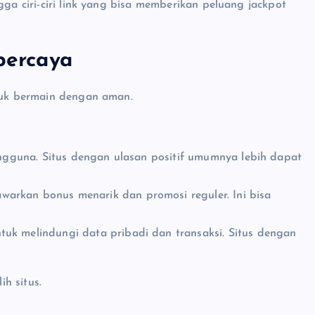
gga ciri-ciri link yang bisa memberikan peluang jackpot
rpercaya
ntuk bermain dengan aman.
pengguna. Situs dengan ulasan positif umumnya lebih dapat
warkan bonus menarik dan promosi reguler. Ini bisa
ntuk melindungi data pribadi dan transaksi. Situs dengan
h situs.