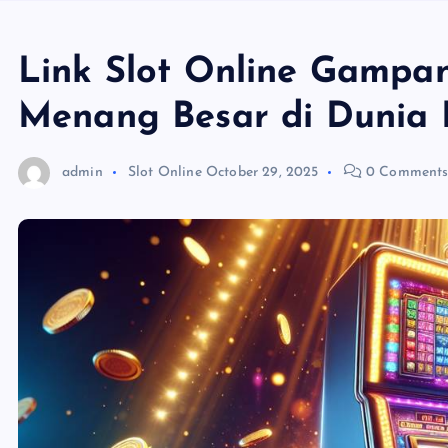
Link Slot Online Gampa
Menang Besar di Dunia 
admin
Slot Online
October 29, 2025
0 Comment