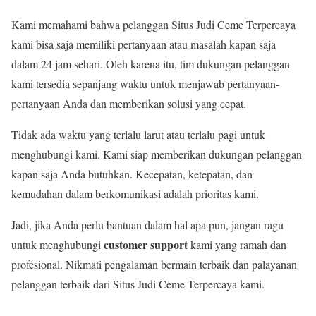
Kami memahami bahwa pelanggan Situs Judi Ceme Terpercaya
kami bisa saja memiliki pertanyaan atau masalah kapan saja
dalam 24 jam sehari. Oleh karena itu, tim dukungan pelanggan
kami tersedia sepanjang waktu untuk menjawab pertanyaan-
pertanyaan Anda dan memberikan solusi yang cepat.
Tidak ada waktu yang terlalu larut atau terlalu pagi untuk
menghubungi kami. Kami siap memberikan dukungan pelanggan
kapan saja Anda butuhkan. Kecepatan, ketepatan, dan
kemudahan dalam berkomunikasi adalah prioritas kami.
Jadi, jika Anda perlu bantuan dalam hal apa pun, jangan ragu
customer support
untuk menghubungi
kami yang ramah dan
profesional. Nikmati pengalaman bermain terbaik dan palayanan
pelanggan terbaik dari Situs Judi Ceme Terpercaya kami.