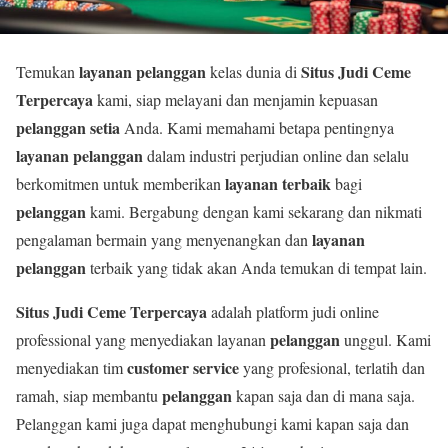
layanan pelanggan
Situs Judi Ceme
Temukan
kelas dunia di
Terpercaya
kami, siap melayani dan menjamin kepuasan
pelanggan setia
Anda. Kami memahami betapa pentingnya
layanan pelanggan
dalam industri perjudian online dan selalu
layanan terbaik
berkomitmen untuk memberikan
bagi
pelanggan
kami. Bergabung dengan kami sekarang dan nikmati
layanan
pengalaman bermain yang menyenangkan dan
pelanggan
terbaik yang tidak akan Anda temukan di tempat lain.
Situs Judi Ceme Terpercaya
adalah platform judi online
pelanggan
professional yang menyediakan layanan
unggul. Kami
customer service
menyediakan tim
yang profesional, terlatih dan
pelanggan
ramah, siap membantu
kapan saja dan di mana saja.
Pelanggan kami juga dapat menghubungi kami kapan saja dan