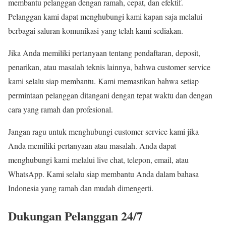
membantu pelanggan dengan ramah, cepat, dan efektif.
Pelanggan kami dapat menghubungi kami kapan saja melalui
berbagai saluran komunikasi yang telah kami sediakan.
Jika Anda memiliki pertanyaan tentang pendaftaran, deposit,
penarikan, atau masalah teknis lainnya, bahwa customer service
kami selalu siap membantu. Kami memastikan bahwa setiap
permintaan pelanggan ditangani dengan tepat waktu dan dengan
cara yang ramah dan profesional.
Jangan ragu untuk menghubungi customer service kami jika
Anda memiliki pertanyaan atau masalah. Anda dapat
menghubungi kami melalui live chat, telepon, email, atau
WhatsApp. Kami selalu siap membantu Anda dalam bahasa
Indonesia yang ramah dan mudah dimengerti.
Dukungan Pelanggan 24/7