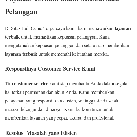
Pelanggan
layanan
Di Situs Judi Ceme Terpercaya kami, kami menawarkan
terbaik
untuk memastikan kepuasan pelanggan. Kami
mengutamakan kepuasan pelanggan dan selalu siap memberikan
layanan terbaik
untuk memenuhi kebutuhan mereka.
Responsifnya Customer Service Kami
customer service
Tim
kami siap membantu Anda dalam segala
hal terkait permainan dan akun Anda. Kami memberikan
pelayanan yang responsif dan efisien, sehingga Anda selalu
merasa didengar dan dihargai. Kami berkomitmen untuk
memberikan layanan yang cepat, akurat, dan profesional.
Resolusi Masalah yang Efisien