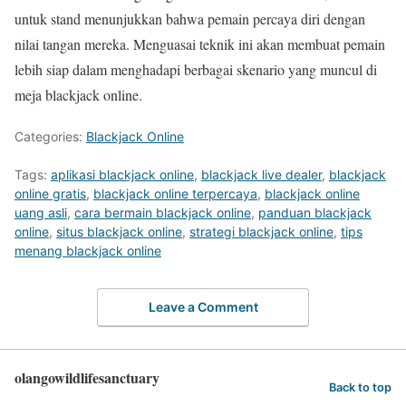
untuk stand menunjukkan bahwa pemain percaya diri dengan
nilai tangan mereka. Menguasai teknik ini akan membuat pemain
lebih siap dalam menghadapi berbagai skenario yang muncul di
meja blackjack online.
Categories:
Blackjack Online
Tags:
aplikasi blackjack online
,
blackjack live dealer
,
blackjack
online gratis
,
blackjack online terpercaya
,
blackjack online
uang asli
,
cara bermain blackjack online
,
panduan blackjack
online
,
situs blackjack online
,
strategi blackjack online
,
tips
menang blackjack online
Leave a Comment
olangowildlifesanctuary
Back to top