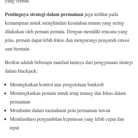
yang cermat.
Pentingnya strategi dalam permainan
juga terlihat pada
kemampuan untuk menghindari kesalahan umum yang sering
dilakukan oleh pemain pemula. Dengan memiliki rencana yang
jelas, pemain dapat lebih fokus dan mengurangi pengaruh emosi
saat bermain.
Berikut adalah beberapa manfaat lainnya dari penggunaan strategi
dalam blackjack:
Meningkatkan kontrol atas pengelolaan bankroll
Memungkinkan pemain untuk tetap tenang dan fokus dalam
permainan
Membantu dalam memahami pola permainan lawan
Memfasilitasi pengambilan keputusan yang lebih cepat dan
tepat