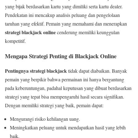
yang bijak berdasarkan kartu yang dimiliki serta kartu dealer.
Pendekatan ini mencakup analisis peluang dan pengelolaan
taruhan yang efektif. Pemain yang memahami dan menerapkan
strategi blackjack online
cenderung memiliki keunggulan
kompetitif.
Mengapa Strategi Penting di Blackjack Online
Pentingnya strategi blackjack
tidak dapat diabaikan. Banyak
pemain yang berpikir bahwa permainan ini hanya bergantung
pada keberuntungan, padahal keputusan yang dibuat berdasarkan
strategi yang tepat bisa mempengaruhi hasil secara signifikan.
Dengan memiliki strategi yang baik, pemain dapat:
Mengurangi risiko kehilangan uang.
Meningkatkan peluang untuk mendapatkan hasil yang lebih
baik.