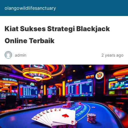
olangowildlifesanctuary
Kiat Sukses Strategi Blackjack
Online Terbaik
admin
2 years ago