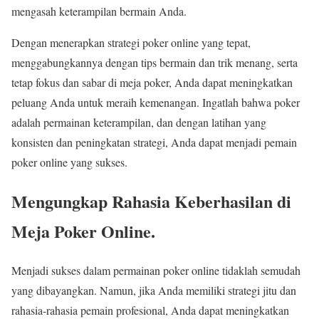
mengasah keterampilan bermain Anda.
Dengan menerapkan strategi poker online yang tepat,
menggabungkannya dengan tips bermain dan trik menang, serta
tetap fokus dan sabar di meja poker, Anda dapat meningkatkan
peluang Anda untuk meraih kemenangan. Ingatlah bahwa poker
adalah permainan keterampilan, dan dengan latihan yang
konsisten dan peningkatan strategi, Anda dapat menjadi pemain
poker online yang sukses.
Mengungkap Rahasia Keberhasilan di
Meja Poker Online.
Menjadi sukses dalam permainan poker online tidaklah semudah
yang dibayangkan. Namun, jika Anda memiliki strategi jitu dan
rahasia-rahasia pemain profesional, Anda dapat meningkatkan