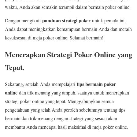
waktu, Anda akan semakin terampil dalam bermain poker online.
panduan strategi poker
Dengan mengikuti
untuk pemula ini,
Anda dapat meningkatkan kemampuan bermain Anda dan meraih
kesuksesan di meja poker online. Selamat bermain!
Menerapkan Strategi Poker Online yang
Tepat.
tips bermain poker
Sekarang, setelah Anda mempelajari
online
dan trik menang yang ampuh, saatnya untuk menerapkan
strategi poker online yang tepat. Menggabungkan semua
pengetahuan yang telah Anda peroleh sebelumnya tentang tips
bermain dan trik menang dengan strategi yang sesuai akan
membantu Anda mencapai hasil maksimal di meja poker online.