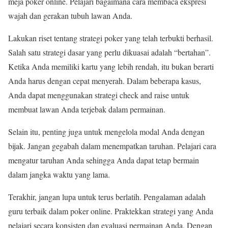
meja poker online. Pelajari bagaimana cara membaca ekspresi
wajah dan gerakan tubuh lawan Anda.
Lakukan riset tentang strategi poker yang telah terbukti berhasil.
Salah satu strategi dasar yang perlu dikuasai adalah “bertahan”.
Ketika Anda memiliki kartu yang lebih rendah, itu bukan berarti
Anda harus dengan cepat menyerah. Dalam beberapa kasus,
Anda dapat menggunakan strategi check and raise untuk
membuat lawan Anda terjebak dalam permainan.
Selain itu, penting juga untuk mengelola modal Anda dengan
bijak. Jangan gegabah dalam menempatkan taruhan. Pelajari cara
mengatur taruhan Anda sehingga Anda dapat tetap bermain
dalam jangka waktu yang lama.
Terakhir, jangan lupa untuk terus berlatih. Pengalaman adalah
guru terbaik dalam poker online. Praktekkan strategi yang Anda
pelajari secara konsisten dan evaluasi permainan Anda. Dengan