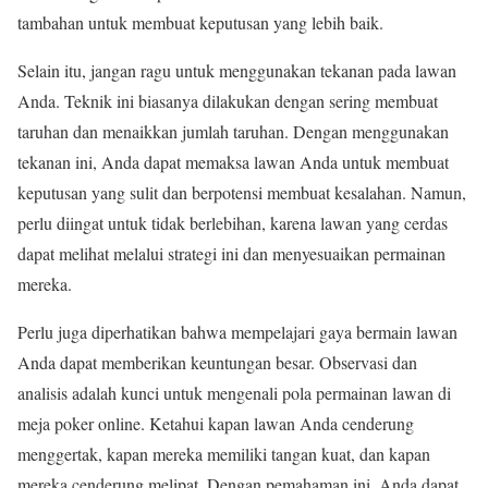
tambahan untuk membuat keputusan yang lebih baik.
Selain itu, jangan ragu untuk menggunakan tekanan pada lawan
Anda. Teknik ini biasanya dilakukan dengan sering membuat
taruhan dan menaikkan jumlah taruhan. Dengan menggunakan
tekanan ini, Anda dapat memaksa lawan Anda untuk membuat
keputusan yang sulit dan berpotensi membuat kesalahan. Namun,
perlu diingat untuk tidak berlebihan, karena lawan yang cerdas
dapat melihat melalui strategi ini dan menyesuaikan permainan
mereka.
Perlu juga diperhatikan bahwa mempelajari gaya bermain lawan
Anda dapat memberikan keuntungan besar. Observasi dan
analisis adalah kunci untuk mengenali pola permainan lawan di
meja poker online. Ketahui kapan lawan Anda cenderung
menggertak, kapan mereka memiliki tangan kuat, dan kapan
mereka cenderung melipat. Dengan pemahaman ini, Anda dapat