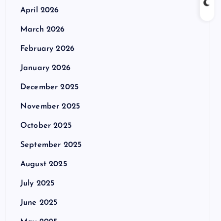
April 2026
March 2026
February 2026
January 2026
December 2025
November 2025
October 2025
September 2025
August 2025
July 2025
June 2025