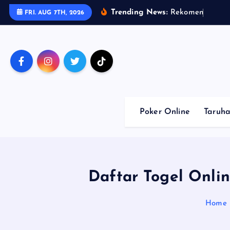
S
Trending News:
R
e
k
o
m
e
n
d
a
s
i
B
FRI. AUG 7TH, 2026
k
i
p
t
o
c
o
Poker Online
Taruha
n
t
e
n
t
Daftar Togel Onli
Home