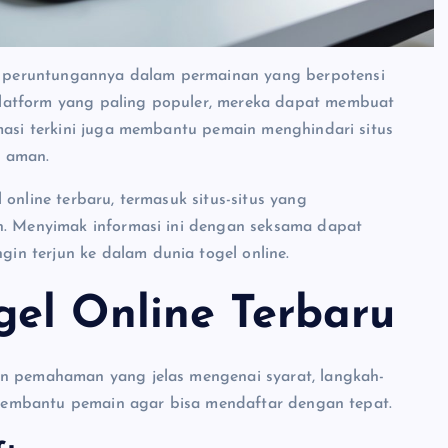
 peruntungannya dalam permainan yang berpotensi
latform yang paling populer, mereka dapat membuat
rmasi terkini juga membantu pemain menghindari situs
p aman.
online terbaru, termasuk situs-situs yang
an. Menyimak informasi ini dengan seksama dapat
n terjun ke dalam dunia togel online.
el Online Terbaru
an pemahaman yang jelas mengenai syarat, langkah-
an membantu pemain agar bisa mendaftar dengan tepat.