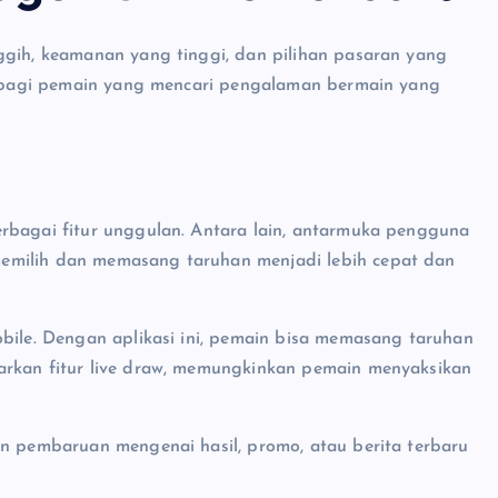
ggih, keamanan yang tinggi, dan pilihan pasaran yang
ik bagi pemain yang mencari pengalaman bermain yang
erbagai fitur unggulan. Antara lain, antarmuka pengguna
emilih dan memasang taruhan menjadi lebih cepat dan
obile. Dengan aplikasi ini, pemain bisa memasang taruhan
arkan fitur live draw, memungkinkan pemain menyaksikan
an pembaruan mengenai hasil, promo, atau berita terbaru