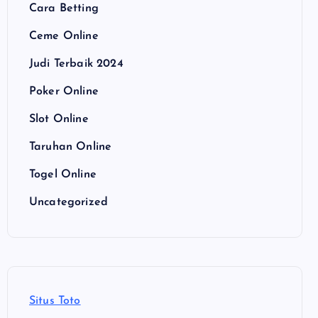
Cara Betting
Ceme Online
Judi Terbaik 2024
Poker Online
Slot Online
Taruhan Online
Togel Online
Uncategorized
Situs Toto