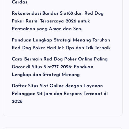
Cerdas
Rekomendasi Bandar Slot88 dan Red Dog
Poker Resmi Terpercaya 2026 untuk
Permainan yang Aman dan Seru
Panduan Lengkap Strategi Menang Taruhan
Red Dog Poker Hari Ini: Tips dan Trik Terbaik
Cara Bermain Red Dog Poker Online Paling
Gacor di Situs Slot777 2026: Panduan
Lengkap dan Strategi Menang
Daftar Situs Slot Online dengan Layanan
Pelanggan 24 Jam dan Respons Tercepat di
2026