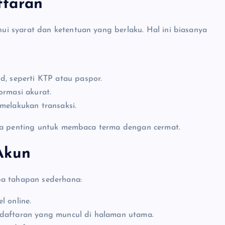
ftaran
i syarat dan ketentuan yang berlaku. Hal ini biasanya
d, seperti KTP atau paspor.
ormasi akurat.
 melakukan transaksi.
gga penting untuk membaca terma dengan cermat.
Akun
pa tahapan sederhana:
l online.
endaftaran yang muncul di halaman utama.