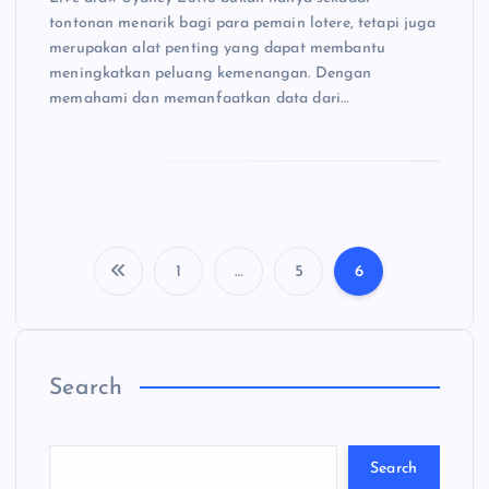
tontonan menarik bagi para pemain lotere, tetapi juga
merupakan alat penting yang dapat membantu
meningkatkan peluang kemenangan. Dengan
memahami dan memanfaatkan data dari…
1
…
5
6
P
o
Search
s
t
Search