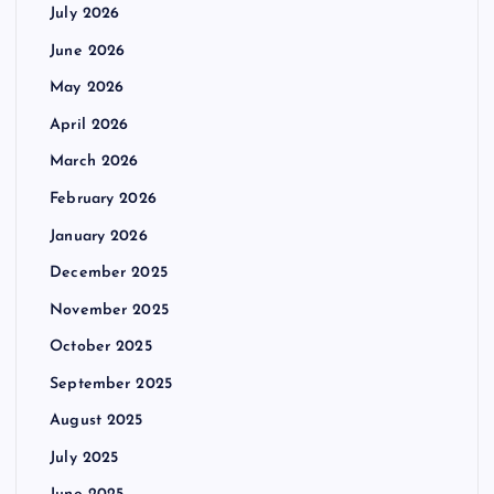
July 2026
June 2026
May 2026
April 2026
March 2026
February 2026
January 2026
December 2025
November 2025
October 2025
September 2025
August 2025
July 2025