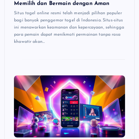
Memilih dan Bermain dengan Aman
Situs togel online resmi telah menjadi pilihan populer
bagi banyak penggemar togel di Indonesia. Situs-situs
ini menawarkan keamanan dan kepercayaan, sehingga
para pemain dapat menikmati permainan tanpa rasa
khawatir akan…