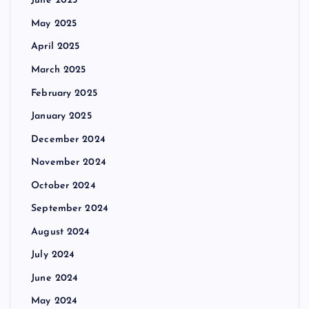
June 2025
May 2025
April 2025
March 2025
February 2025
January 2025
December 2024
November 2024
October 2024
September 2024
August 2024
July 2024
June 2024
May 2024