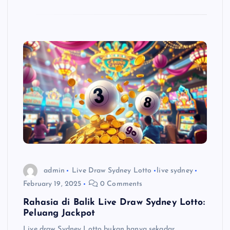
admin
Live Draw Sydney Lotto
live sydney
February 19, 2025
0 Comments
Rahasia di Balik Live Draw Sydney Lotto:
Peluang Jackpot
Live draw Sydney Lotto bukan hanya sekadar