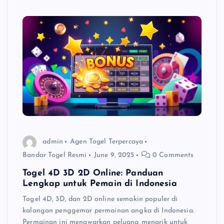
admin
Agen Togel Terpercaya
Bandar Togel Resmi
June 9, 2025
0 Comments
Togel 4D 3D 2D Online: Panduan
Lengkap untuk Pemain di Indonesia
Togel 4D, 3D, dan 2D online semakin populer di
kalangan penggemar permainan angka di Indonesia.
Permainan ini menawarkan peluang menarik untuk