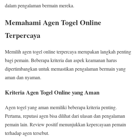
dalam pengalaman bermain mereka.
Memahami Agen Togel Online
Terpercaya
Memilih agen togel online terpercaya merupakan langkah penting
bagi pemain. Beberapa kriteria dan aspek keamanan harus
dipertimbangkan untuk memastikan pengalaman bermain yang
aman dan nyaman.
Kriteria Agen Togel Online yang Aman
Agen togel yang aman memiliki beberapa kriteria penting.
Pertama, reputasi agen bisa dilihat dari ulasan dan pengalaman
pemain lain. Review positif menunjukkan kepercayaan pemain
terhadap agen tersebut.