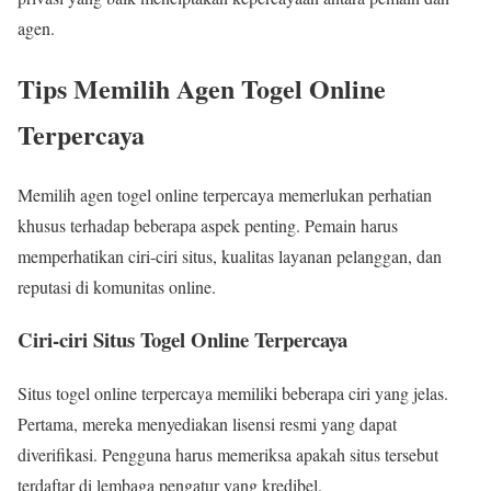
agen.
Tips Memilih Agen Togel Online
Terpercaya
Memilih agen togel online terpercaya memerlukan perhatian
khusus terhadap beberapa aspek penting. Pemain harus
memperhatikan ciri-ciri situs, kualitas layanan pelanggan, dan
reputasi di komunitas online.
Ciri-ciri Situs Togel Online Terpercaya
Situs togel online terpercaya memiliki beberapa ciri yang jelas.
Pertama, mereka menyediakan lisensi resmi yang dapat
diverifikasi. Pengguna harus memeriksa apakah situs tersebut
terdaftar di lembaga pengatur yang kredibel.