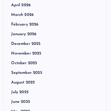
April 2026
March 2026
February 2026
January 2026
December 2025
November 2025
October 2025
September 2025
August 2025
July 2025
June 2025