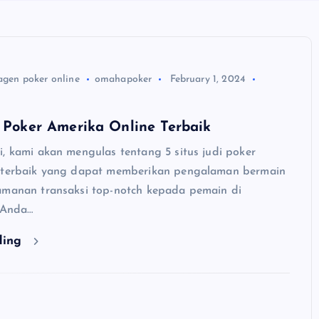
agen poker online
omahapoker
February 1, 2024
i Poker Amerika Online Terbaik
i, kami akan mengulas tentang 5 situs judi poker
e terbaik yang dapat memberikan pengalaman bermain
amanan transaksi top-notch kepada pemain di
a Anda…
ding