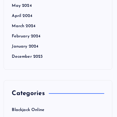
May 2024
April 2024
March 2024
February 2024
January 2024
December 2023
Categories
Blackjack Online