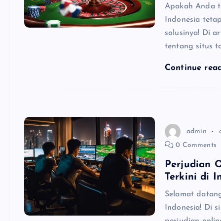
Apakah Anda te
Indonesia teta
solusinya! Di a
tentang situs 
Continue rea
admin
0 Comments
Perjudian 
Terkini di 
Selamat datang
Indonesia! Di s