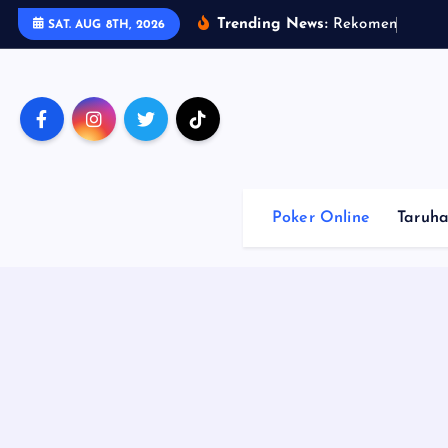
S
Trending News:
R
e
k
o
m
e
n
d
a
s
i
B
SAT. AUG 8TH, 2026
k
i
p
t
o
c
o
Poker Online
Taruha
n
t
e
n
t