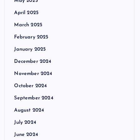
May 2025
April 2025
March 2025
February 2025
January 2025
December 2024
November 2024
October 2024
September 2024
August 2024
July 2024
June 2024