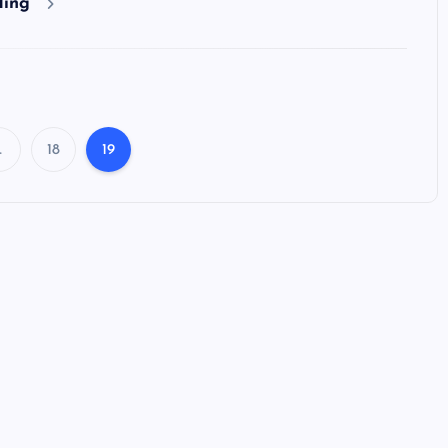
ding
…
18
19
P
o
s
t
s