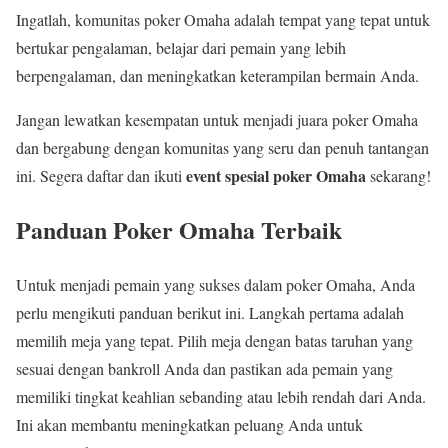
Ingatlah, komunitas poker Omaha adalah tempat yang tepat untuk
bertukar pengalaman, belajar dari pemain yang lebih
berpengalaman, dan meningkatkan keterampilan bermain Anda.
Jangan lewatkan kesempatan untuk menjadi juara poker Omaha
dan bergabung dengan komunitas yang seru dan penuh tantangan
event spesial poker Omaha
ini. Segera daftar dan ikuti
sekarang!
Panduan Poker Omaha Terbaik
Untuk menjadi pemain yang sukses dalam poker Omaha, Anda
perlu mengikuti panduan berikut ini. Langkah pertama adalah
memilih meja yang tepat. Pilih meja dengan batas taruhan yang
sesuai dengan bankroll Anda dan pastikan ada pemain yang
memiliki tingkat keahlian sebanding atau lebih rendah dari Anda.
Ini akan membantu meningkatkan peluang Anda untuk