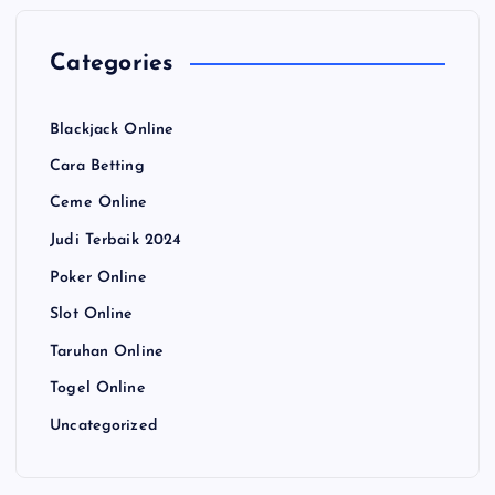
Categories
Blackjack Online
Cara Betting
Ceme Online
Judi Terbaik 2024
Poker Online
Slot Online
Taruhan Online
Togel Online
Uncategorized