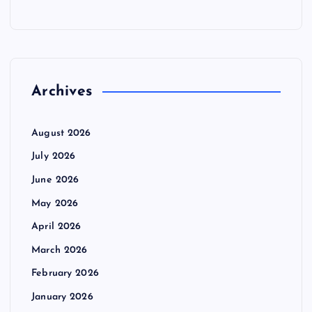
Archives
August 2026
July 2026
June 2026
May 2026
April 2026
March 2026
February 2026
January 2026