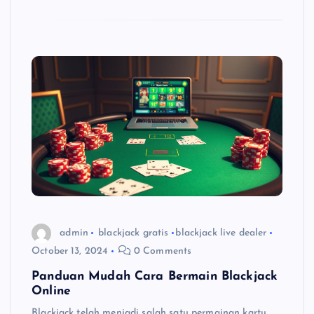
admin
blackjack gratis
blackjack live dealer
October 13, 2024
0 Comments
Panduan Mudah Cara Bermain Blackjack
Online
Blackjack telah menjadi salah satu permainan kartu