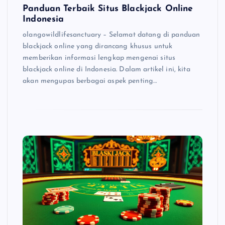
Panduan Terbaik Situs Blackjack Online
Indonesia
olangowildlifesanctuary – Selamat datang di panduan
blackjack online yang dirancang khusus untuk
memberikan informasi lengkap mengenai situs
blackjack online di Indonesia. Dalam artikel ini, kita
akan mengupas berbagai aspek penting…