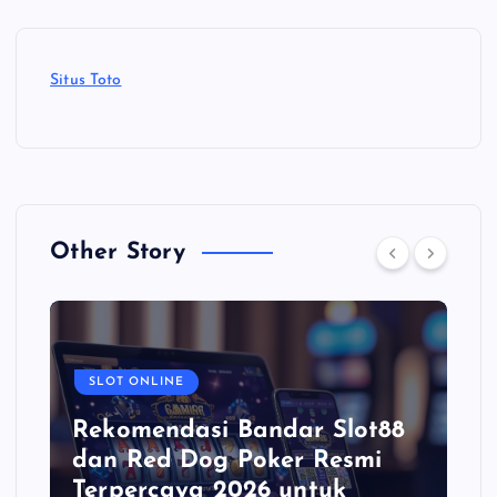
Situs Toto
Other Story
SLOT ONLINE
Rekomendasi Bandar Slot88
dan Red Dog Poker Resmi
Terpercaya 2026 untuk