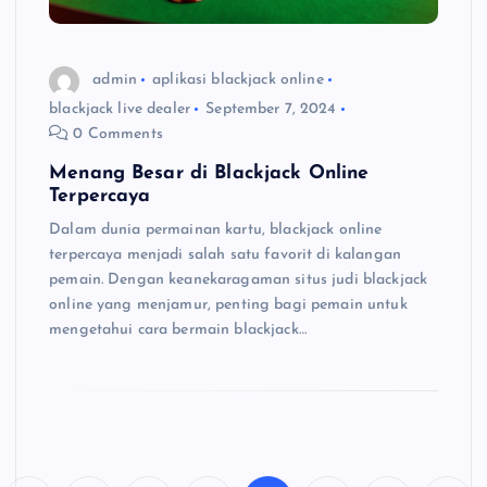
admin
aplikasi blackjack online
blackjack live dealer
September 7, 2024
0 Comments
Menang Besar di Blackjack Online
Terpercaya
Dalam dunia permainan kartu, blackjack online
terpercaya menjadi salah satu favorit di kalangan
pemain. Dengan keanekaragaman situs judi blackjack
online yang menjamur, penting bagi pemain untuk
mengetahui cara bermain blackjack…