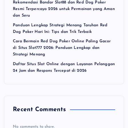
Rekomendasi Bandar Slot88 dan Red Dog Poker
n
Resmi Terpercaya 2026 untuk Permainan yang Aman
dan Seru
a
Panduan Lengkap Strategi Menang Taruhan Red
Dog Poker Hari Ini: Tips dan Trik Terbaik
t
Cara Bermain Red Dog Poker Online Paling Gacor
i
di Situs Slot777 2026: Panduan Lengkap dan
Strategi Menang
o
Daftar Situs Slot Online dengan Layanan Pelanggan
24 Jam dan Respons Tercepat di 2026
n
Recent Comments
No comments to show.