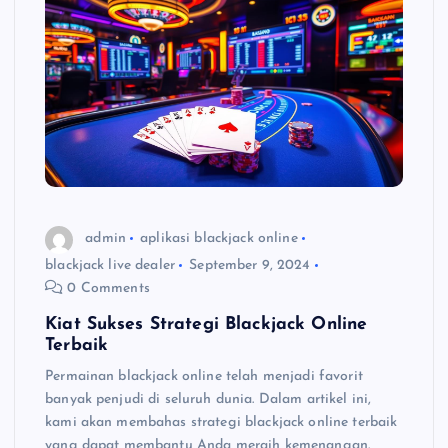
admin
aplikasi blackjack online
blackjack live dealer
September 9, 2024
0 Comments
Kiat Sukses Strategi Blackjack Online
Terbaik
Permainan blackjack online telah menjadi favorit
banyak penjudi di seluruh dunia. Dalam artikel ini,
kami akan membahas strategi blackjack online terbaik
yang dapat membantu Anda meraih kemenangan.