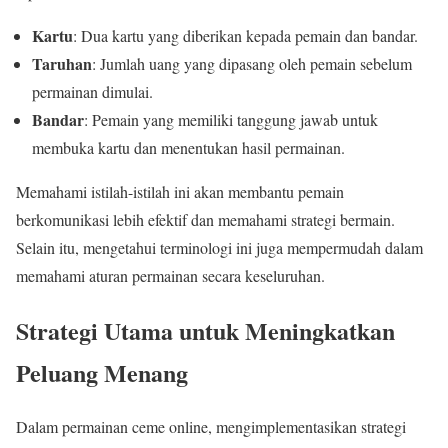
Kartu
: Dua kartu yang diberikan kepada pemain dan bandar.
Taruhan
: Jumlah uang yang dipasang oleh pemain sebelum
permainan dimulai.
Bandar
: Pemain yang memiliki tanggung jawab untuk
membuka kartu dan menentukan hasil permainan.
Memahami istilah-istilah ini akan membantu pemain
berkomunikasi lebih efektif dan memahami strategi bermain.
Selain itu, mengetahui terminologi ini juga mempermudah dalam
memahami aturan permainan secara keseluruhan.
Strategi Utama untuk Meningkatkan
Peluang Menang
Dalam permainan ceme online, mengimplementasikan strategi