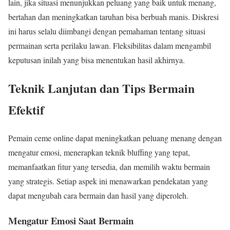
lain, jika situasi menunjukkan peluang yang baik untuk menang,
bertahan dan meningkatkan taruhan bisa berbuah manis. Diskresi
ini harus selalu diimbangi dengan pemahaman tentang situasi
permainan serta perilaku lawan. Fleksibilitas dalam mengambil
keputusan inilah yang bisa menentukan hasil akhirnya.
Teknik Lanjutan dan Tips Bermain
Efektif
Pemain ceme online dapat meningkatkan peluang menang dengan
mengatur emosi, menerapkan teknik bluffing yang tepat,
memanfaatkan fitur yang tersedia, dan memilih waktu bermain
yang strategis. Setiap aspek ini menawarkan pendekatan yang
dapat mengubah cara bermain dan hasil yang diperoleh.
Mengatur Emosi Saat Bermain