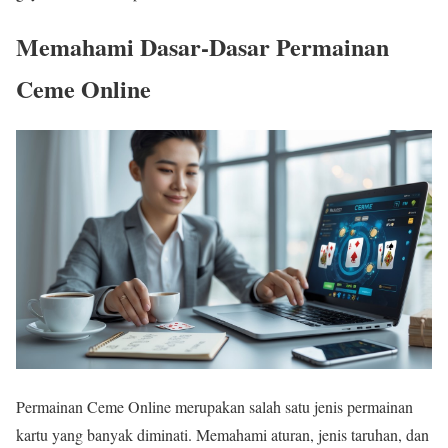
Memahami Dasar-Dasar Permainan
Ceme Online
Permainan Ceme Online merupakan salah satu jenis permainan
kartu yang banyak diminati. Memahami aturan, jenis taruhan, dan