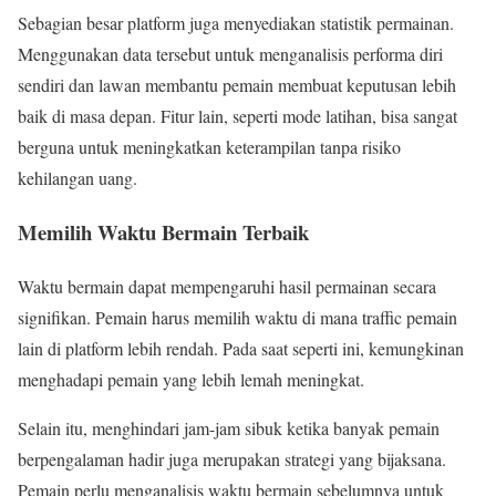
Sebagian besar platform juga menyediakan statistik permainan.
Menggunakan data tersebut untuk menganalisis performa diri
sendiri dan lawan membantu pemain membuat keputusan lebih
baik di masa depan. Fitur lain, seperti mode latihan, bisa sangat
berguna untuk meningkatkan keterampilan tanpa risiko
kehilangan uang.
Memilih Waktu Bermain Terbaik
Waktu bermain dapat mempengaruhi hasil permainan secara
signifikan. Pemain harus memilih waktu di mana traffic pemain
lain di platform lebih rendah. Pada saat seperti ini, kemungkinan
menghadapi pemain yang lebih lemah meningkat.
Selain itu, menghindari jam-jam sibuk ketika banyak pemain
berpengalaman hadir juga merupakan strategi yang bijaksana.
Pemain perlu menganalisis waktu bermain sebelumnya untuk