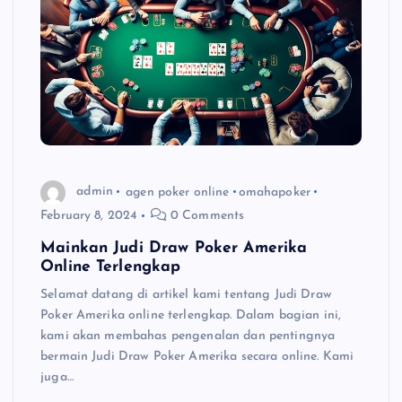
admin
agen poker online
omahapoker
February 8, 2024
0 Comments
Mainkan Judi Draw Poker Amerika
Online Terlengkap
Selamat datang di artikel kami tentang Judi Draw
Poker Amerika online terlengkap. Dalam bagian ini,
kami akan membahas pengenalan dan pentingnya
bermain Judi Draw Poker Amerika secara online. Kami
juga…