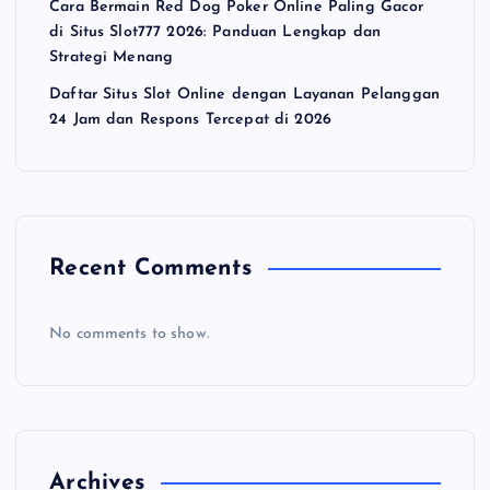
Cara Bermain Red Dog Poker Online Paling Gacor
i
di Situs Slot777 2026: Panduan Lengkap dan
Strategi Menang
o
Daftar Situs Slot Online dengan Layanan Pelanggan
24 Jam dan Respons Tercepat di 2026
n
Recent Comments
No comments to show.
Archives