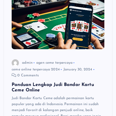
admin
agen ceme terpercaya
ceme online terpercaya 2024
January 30, 2024
0 Comments
Panduan Lengkap Judi Bandar Kartu
Ceme Online
Judi Bandar Kartu Ceme adalah permainan kartu
populer yang ada di Indonesia. Permainan ini sudah
menjadi favorit di kalangan penjudi online, baik