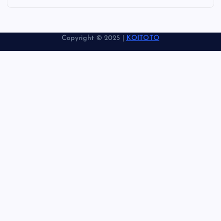
Copyright © 2025 |
KOITOTO