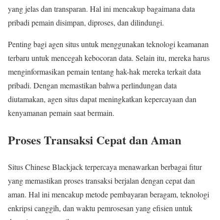
yang jelas dan transparan. Hal ini mencakup bagaimana data
pribadi pemain disimpan, diproses, dan dilindungi.
Penting bagi agen situs untuk menggunakan teknologi keamanan
terbaru untuk mencegah kebocoran data. Selain itu, mereka harus
menginformasikan pemain tentang hak-hak mereka terkait data
pribadi. Dengan memastikan bahwa perlindungan data
diutamakan, agen situs dapat meningkatkan kepercayaan dan
kenyamanan pemain saat bermain.
Proses Transaksi Cepat dan Aman
Situs Chinese Blackjack terpercaya menawarkan berbagai fitur
yang memastikan proses transaksi berjalan dengan cepat dan
aman. Hal ini mencakup metode pembayaran beragam, teknologi
enkripsi canggih, dan waktu pemrosesan yang efisien untuk