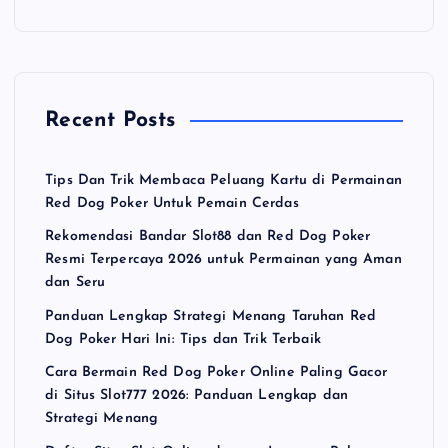
Recent Posts
Tips Dan Trik Membaca Peluang Kartu di Permainan
Red Dog Poker Untuk Pemain Cerdas
Rekomendasi Bandar Slot88 dan Red Dog Poker
Resmi Terpercaya 2026 untuk Permainan yang Aman
dan Seru
Panduan Lengkap Strategi Menang Taruhan Red
Dog Poker Hari Ini: Tips dan Trik Terbaik
Cara Bermain Red Dog Poker Online Paling Gacor
di Situs Slot777 2026: Panduan Lengkap dan
Strategi Menang