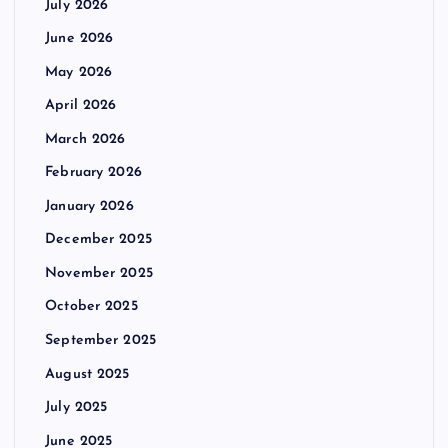
July 2026
June 2026
May 2026
April 2026
March 2026
February 2026
January 2026
December 2025
November 2025
October 2025
September 2025
August 2025
July 2025
June 2025