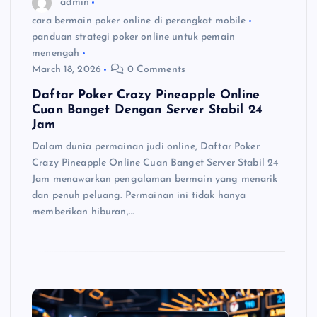
admin
cara bermain poker online di perangkat mobile
panduan strategi poker online untuk pemain
menengah
March 18, 2026
0 Comments
Daftar Poker Crazy Pineapple Online
Cuan Banget Dengan Server Stabil 24
Jam
Dalam dunia permainan judi online, Daftar Poker
Crazy Pineapple Online Cuan Banget Server Stabil 24
Jam menawarkan pengalaman bermain yang menarik
dan penuh peluang. Permainan ini tidak hanya
memberikan hiburan,…