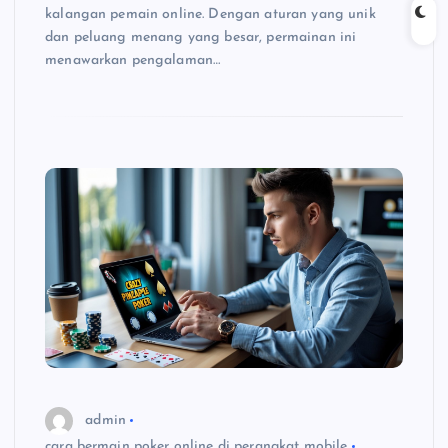
kalangan pemain online. Dengan aturan yang unik
dan peluang menang yang besar, permainan ini
menawarkan pengalaman…
admin
cara bermain poker online di perangkat mobile