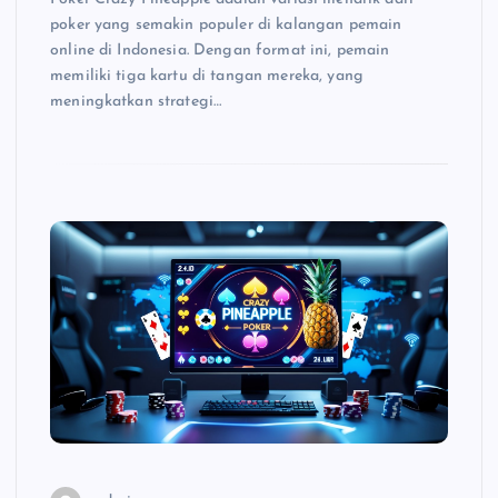
poker yang semakin populer di kalangan pemain
online di Indonesia. Dengan format ini, pemain
memiliki tiga kartu di tangan mereka, yang
meningkatkan strategi…