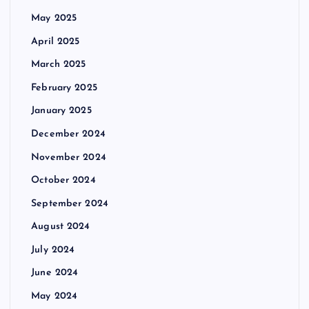
May 2025
April 2025
March 2025
February 2025
January 2025
December 2024
November 2024
October 2024
September 2024
August 2024
July 2024
June 2024
May 2024