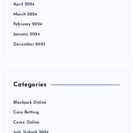
April 2024
March 2024
February 2024
January 2024
December 2023
Categories
Blackjack Online
Cara Betting
Ceme Online
Judi Terbaik 2024