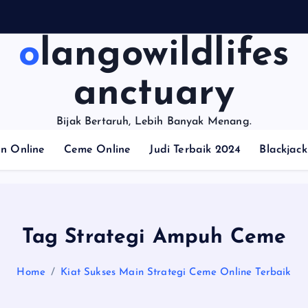
a
n
olangowildlifes
anctuary
Bijak Bertaruh, Lebih Banyak Menang.
n Online
Ceme Online
Judi Terbaik 2024
Blackjack
Tag Strategi Ampuh Ceme
Home
Kiat Sukses Main Strategi Ceme Online Terbaik