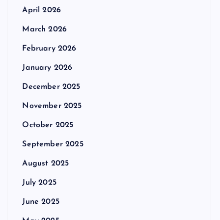
April 2026
March 2026
February 2026
January 2026
December 2025
November 2025
October 2025
September 2025
August 2025
July 2025
June 2025