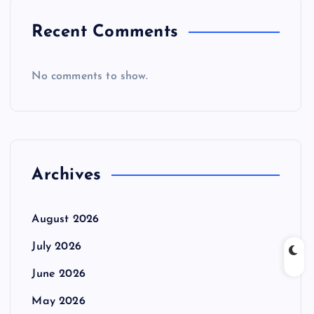
Recent Comments
No comments to show.
Archives
August 2026
July 2026
June 2026
May 2026