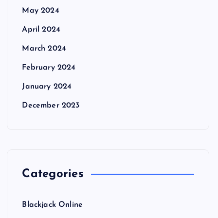
May 2024
April 2024
March 2024
February 2024
January 2024
December 2023
Categories
Blackjack Online