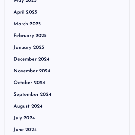
May 2025
April 2025
March 2025
February 2025
January 2025
December 2024
November 2024
October 2024
September 2024
August 2024
July 2024
June 2024