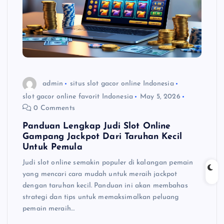
admin
situs slot gacor online Indonesia
slot gacor online favorit Indonesia
May 5, 2026
0 Comments
Panduan Lengkap Judi Slot Online
Gampang Jackpot Dari Taruhan Kecil
Untuk Pemula
Judi slot online semakin populer di kalangan pemain
yang mencari cara mudah untuk meraih jackpot
dengan taruhan kecil. Panduan ini akan membahas
strategi dan tips untuk memaksimalkan peluang
pemain meraih…