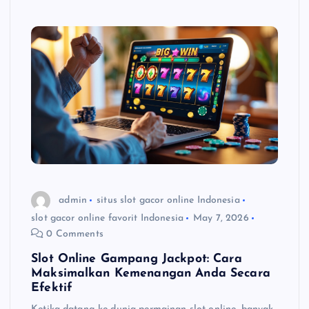
admin
situs slot gacor online Indonesia
slot gacor online favorit Indonesia
May 7, 2026
0 Comments
Slot Online Gampang Jackpot: Cara
Maksimalkan Kemenangan Anda Secara
Efektif