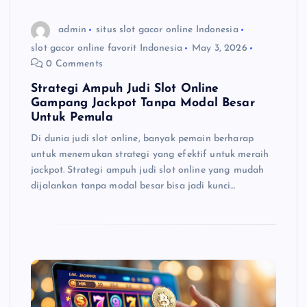
admin
situs slot gacor online Indonesia
slot gacor online favorit Indonesia
May 3, 2026
0 Comments
Strategi Ampuh Judi Slot Online
Gampang Jackpot Tanpa Modal Besar
Untuk Pemula
Di dunia judi slot online, banyak pemain berharap
untuk menemukan strategi yang efektif untuk meraih
jackpot. Strategi ampuh judi slot online yang mudah
dijalankan tanpa modal besar bisa jadi kunci…