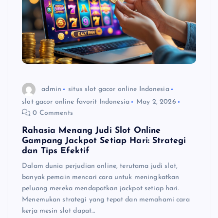
admin
situs slot gacor online Indonesia
slot gacor online favorit Indonesia
May 2, 2026
0 Comments
Rahasia Menang Judi Slot Online
Gampang Jackpot Setiap Hari: Strategi
dan Tips Efektif
Dalam dunia perjudian online, terutama judi slot,
banyak pemain mencari cara untuk meningkatkan
peluang mereka mendapatkan jackpot setiap hari.
Menemukan strategi yang tepat dan memahami cara
kerja mesin slot dapat…