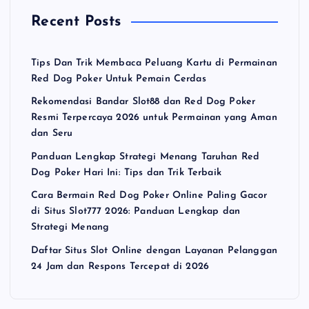
Recent Posts
Tips Dan Trik Membaca Peluang Kartu di Permainan
Red Dog Poker Untuk Pemain Cerdas
Rekomendasi Bandar Slot88 dan Red Dog Poker
Resmi Terpercaya 2026 untuk Permainan yang Aman
dan Seru
Panduan Lengkap Strategi Menang Taruhan Red
Dog Poker Hari Ini: Tips dan Trik Terbaik
Cara Bermain Red Dog Poker Online Paling Gacor
di Situs Slot777 2026: Panduan Lengkap dan
Strategi Menang
Daftar Situs Slot Online dengan Layanan Pelanggan
24 Jam dan Respons Tercepat di 2026