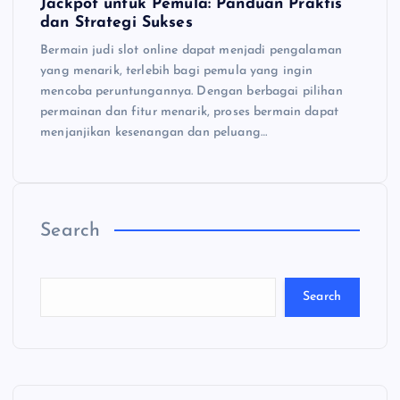
Jackpot untuk Pemula: Panduan Praktis
dan Strategi Sukses
Bermain judi slot online dapat menjadi pengalaman
yang menarik, terlebih bagi pemula yang ingin
mencoba peruntungannya. Dengan berbagai pilihan
permainan dan fitur menarik, proses bermain dapat
menjanjikan kesenangan dan peluang…
Search
Search