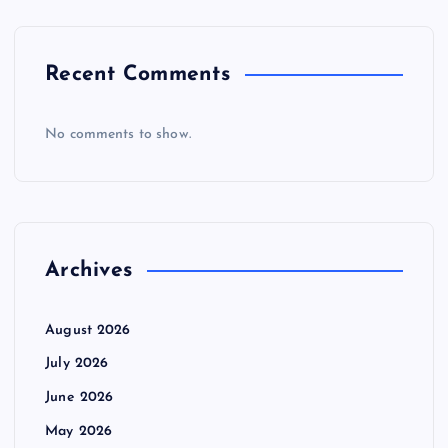
Recent Comments
No comments to show.
Archives
August 2026
July 2026
June 2026
May 2026