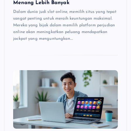
Menang Lebih Banyak
Dalam dunia judi slot online, memilih situs yang tepat
sangat penting untuk meraih keuntungan maksimal.
Mereka yang bijak dalam memilih platform perjudian
online akan meningkatkan peluang mendapatkan
jackpot yang menguntungkan.…