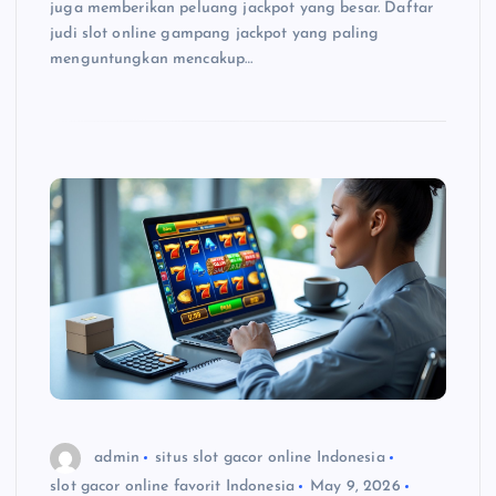
juga memberikan peluang jackpot yang besar. Daftar
judi slot online gampang jackpot yang paling
menguntungkan mencakup…
admin
situs slot gacor online Indonesia
slot gacor online favorit Indonesia
May 9, 2026