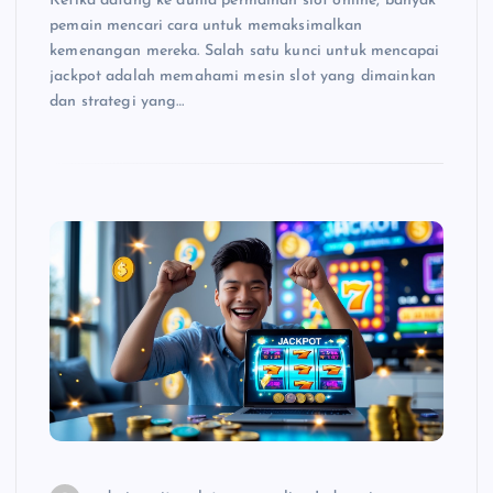
Ketika datang ke dunia permainan slot online, banyak
pemain mencari cara untuk memaksimalkan
kemenangan mereka. Salah satu kunci untuk mencapai
jackpot adalah memahami mesin slot yang dimainkan
dan strategi yang…