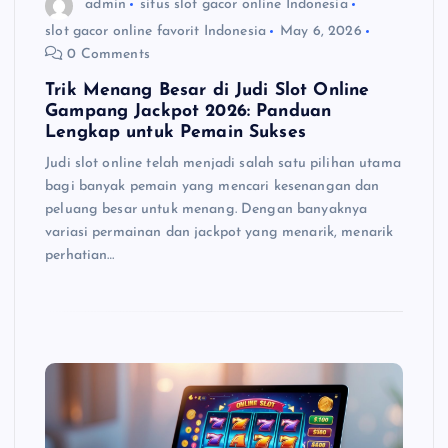
admin
situs slot gacor online Indonesia
slot gacor online favorit Indonesia
May 6, 2026
0 Comments
Trik Menang Besar di Judi Slot Online
Gampang Jackpot 2026: Panduan
Lengkap untuk Pemain Sukses
Judi slot online telah menjadi salah satu pilihan utama
bagi banyak pemain yang mencari kesenangan dan
peluang besar untuk menang. Dengan banyaknya
variasi permainan dan jackpot yang menarik, menarik
perhatian…