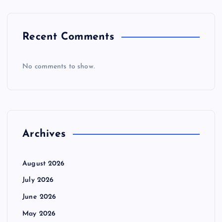
Recent Comments
No comments to show.
Archives
August 2026
July 2026
June 2026
May 2026