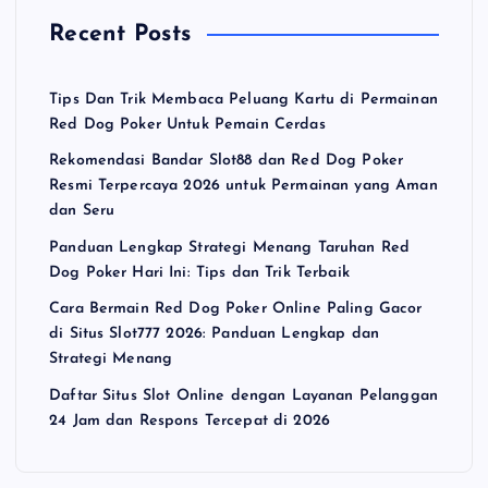
Recent Posts
Tips Dan Trik Membaca Peluang Kartu di Permainan
Red Dog Poker Untuk Pemain Cerdas
Rekomendasi Bandar Slot88 dan Red Dog Poker
Resmi Terpercaya 2026 untuk Permainan yang Aman
dan Seru
Panduan Lengkap Strategi Menang Taruhan Red
Dog Poker Hari Ini: Tips dan Trik Terbaik
Cara Bermain Red Dog Poker Online Paling Gacor
di Situs Slot777 2026: Panduan Lengkap dan
Strategi Menang
Daftar Situs Slot Online dengan Layanan Pelanggan
24 Jam dan Respons Tercepat di 2026