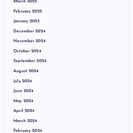
March 2025
February 2025
January 2025
December 2024
November 2024
October 2024
September 2024
August 2024
July 2024
June 2024
May 2024
April 2024
March 2024
February 2024