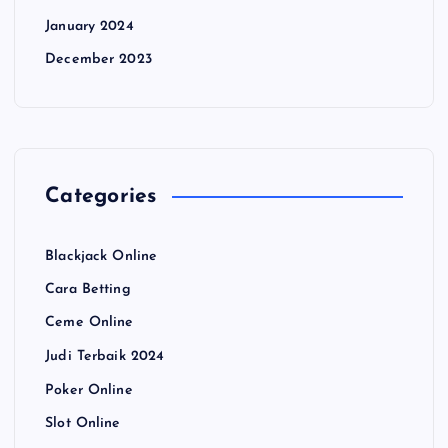
January 2024
December 2023
Categories
Blackjack Online
Cara Betting
Ceme Online
Judi Terbaik 2024
Poker Online
Slot Online