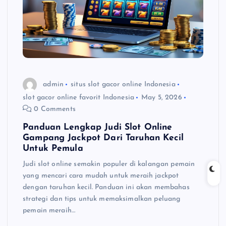
admin
situs slot gacor online Indonesia
slot gacor online favorit Indonesia
May 5, 2026
0 Comments
Panduan Lengkap Judi Slot Online
Gampang Jackpot Dari Taruhan Kecil
Untuk Pemula
Judi slot online semakin populer di kalangan pemain
yang mencari cara mudah untuk meraih jackpot
dengan taruhan kecil. Panduan ini akan membahas
strategi dan tips untuk memaksimalkan peluang
pemain meraih…