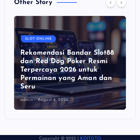
Other Story
SLOT ONLINE
Rekomendasi Bandar Slot88
dan Red Dog Poker Resmi
Terpercaya 2026 untuk
Permainan yang Aman dan
Seru
admin
August 4, 2026
Copyright © 2025 |
KOITOTO