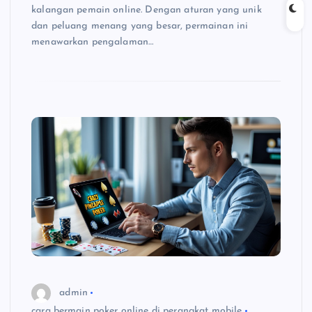
kalangan pemain online. Dengan aturan yang unik
dan peluang menang yang besar, permainan ini
menawarkan pengalaman…
admin
cara bermain poker online di perangkat mobile