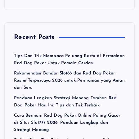
Recent Posts
Tips Dan Trik Membaca Peluang Kartu di Permainan
Red Dog Poker Untuk Pemain Cerdas
Rekomendasi Bandar Slot88 dan Red Dog Poker
Resmi Terpercaya 2026 untuk Permainan yang Aman
dan Seru
Panduan Lengkap Strategi Menang Taruhan Red
Dog Poker Hari Ini: Tips dan Trik Terbaik
Cara Bermain Red Dog Poker Online Paling Gacor
di Situs Slot777 2026: Panduan Lengkap dan
Strategi Menang