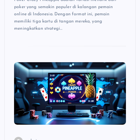
poker yang semakin populer di kalangan pemain
online di Indonesia. Dengan format ini, pemain
memiliki tiga kartu di tangan mereka, yang
meningkatkan strategi…