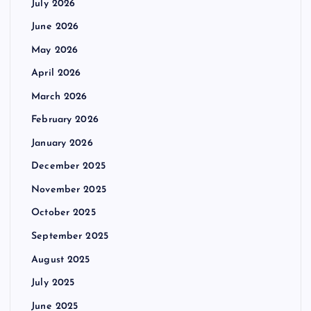
July 2026
June 2026
May 2026
April 2026
March 2026
February 2026
January 2026
December 2025
November 2025
October 2025
September 2025
August 2025
July 2025
June 2025