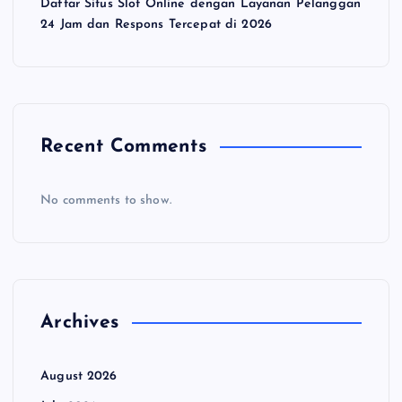
Daftar Situs Slot Online dengan Layanan Pelanggan
24 Jam dan Respons Tercepat di 2026
Recent Comments
No comments to show.
Archives
August 2026