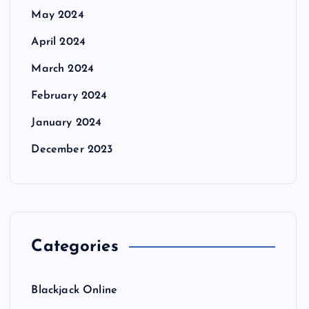
May 2024
April 2024
March 2024
February 2024
January 2024
December 2023
Categories
Blackjack Online