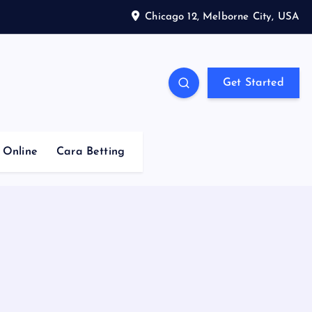
Chicago 12, Melborne City, USA
Get Started
 Online
Cara Betting