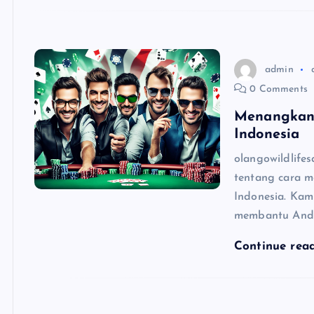
admin
0 Comments
Menangkan 
Indonesia
olangowildlife
tentang cara m
Indonesia. Kam
membantu Anda
Continue rea