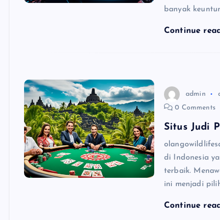
banyak keuntu
Continue rea
admin
0 Comments
Situs Judi 
olangowildlife
di Indonesia 
terbaik. Menaw
ini menjadi pil
Continue rea