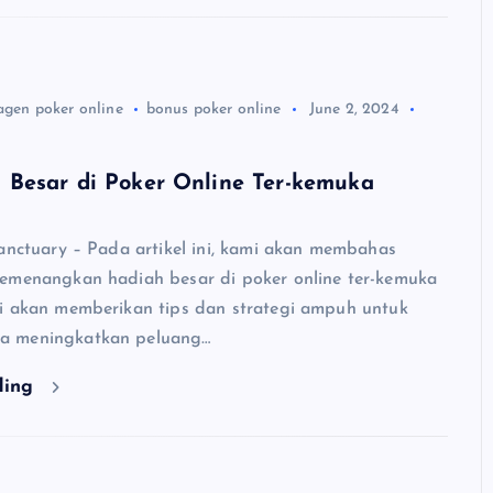
agen poker online
bonus poker online
June 2, 2024
Besar di Poker Online Ter-kemuka
sanctuary – Pada artikel ini, kami akan membahas
emenangkan hadiah besar di poker online ter-kemuka
i akan memberikan tips dan strategi ampuh untuk
 meningkatkan peluang…
ding