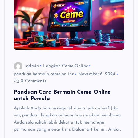
admin
Langkah Ceme Online
panduan bermain ceme online
November 6, 2024
0 Comments
Panduan Cara Bermain Ceme Online
untuk Pemula
Apakah Anda baru mengenal dunia judi online? Jika
iya, panduan lengkap ceme online ini akan membawa
Anda selangkah lebih dekat untuk memahami
permainan yang menarik ini. Dalam artikel ini, Anda…