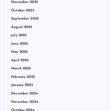
November 2025
October 2025
September 2025
August 2025
July 2025
June 2025
May 2025
April 2025
March 2025
February 2025
January 2025
December 2024
November 2024
October 2024