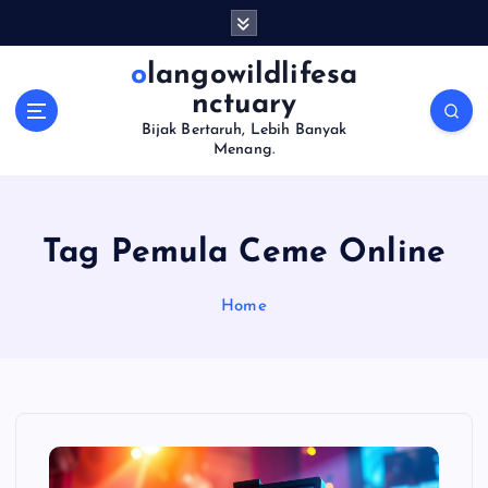
S
k
i
olangowildlifesa
p
nctuary
t
Bijak Bertaruh, Lebih Banyak
o
Menang.
c
o
n
t
Tag Pemula Ceme Online
e
n
Home
t