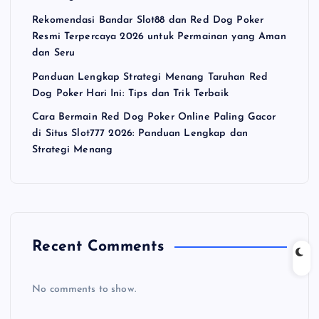
Rekomendasi Bandar Slot88 dan Red Dog Poker
Resmi Terpercaya 2026 untuk Permainan yang Aman
dan Seru
Panduan Lengkap Strategi Menang Taruhan Red
Dog Poker Hari Ini: Tips dan Trik Terbaik
Cara Bermain Red Dog Poker Online Paling Gacor
di Situs Slot777 2026: Panduan Lengkap dan
Strategi Menang
Recent Comments
No comments to show.