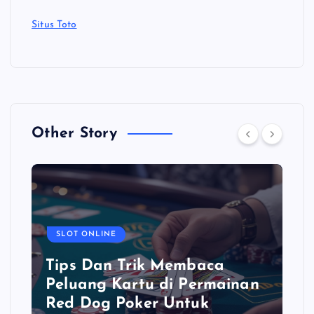
Situs Toto
Other Story
SLOT ONLINE
Tips Dan Trik Membaca
Peluang Kartu di Permainan
Red Dog Poker Untuk