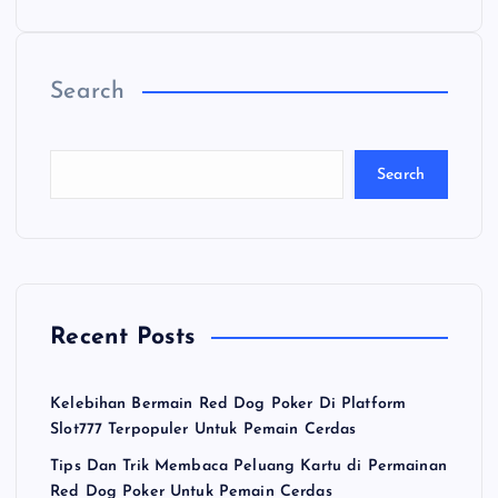
Search
Search
Recent Posts
Kelebihan Bermain Red Dog Poker Di Platform
Slot777 Terpopuler Untuk Pemain Cerdas
Tips Dan Trik Membaca Peluang Kartu di Permainan
Red Dog Poker Untuk Pemain Cerdas