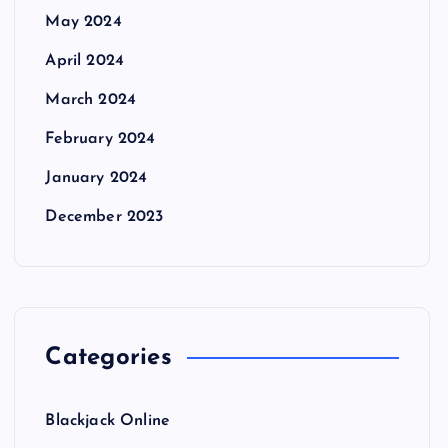
May 2024
April 2024
March 2024
February 2024
January 2024
December 2023
Categories
Blackjack Online