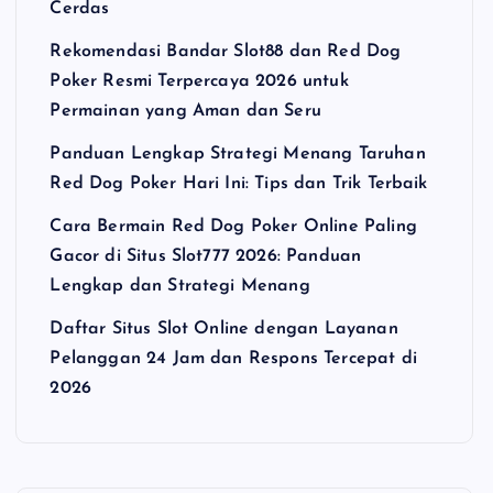
Cerdas
Rekomendasi Bandar Slot88 dan Red Dog
Poker Resmi Terpercaya 2026 untuk
Permainan yang Aman dan Seru
Panduan Lengkap Strategi Menang Taruhan
Red Dog Poker Hari Ini: Tips dan Trik Terbaik
Cara Bermain Red Dog Poker Online Paling
Gacor di Situs Slot777 2026: Panduan
Lengkap dan Strategi Menang
Daftar Situs Slot Online dengan Layanan
Pelanggan 24 Jam dan Respons Tercepat di
2026