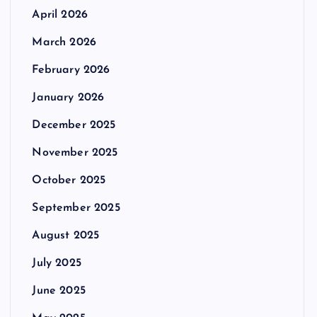
April 2026
March 2026
February 2026
January 2026
December 2025
November 2025
October 2025
September 2025
August 2025
July 2025
June 2025