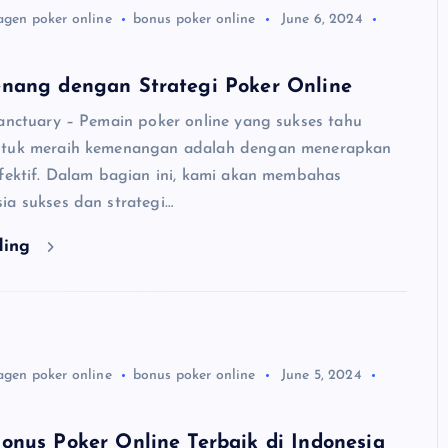
agen poker online
bonus poker online
June 6, 2024
nang dengan Strategi Poker Online
sanctuary – Pemain poker online yang sukses tahu
ntuk meraih kemenangan adalah dengan menerapkan
efektif. Dalam bagian ini, kami akan membahas
ia sukses dan strategi…
ding
agen poker online
bonus poker online
June 5, 2024
onus Poker Online Terbaik di Indonesia