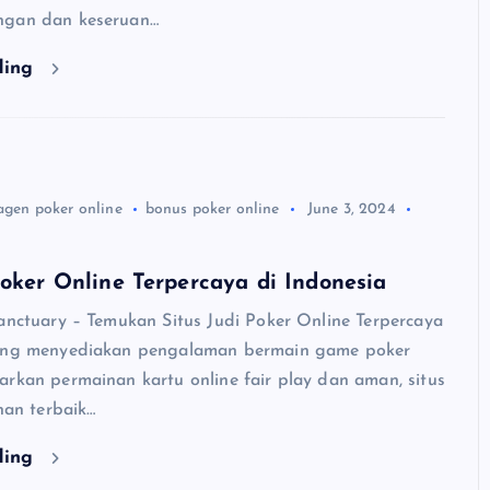
ngan dan keseruan…
ding
agen poker online
bonus poker online
June 3, 2024
Poker Online Terpercaya di Indonesia
sanctuary – Temukan Situs Judi Poker Online Terpercaya
yang menyediakan pengalaman bermain game poker
arkan permainan kartu online fair play dan aman, situs
ihan terbaik…
ding