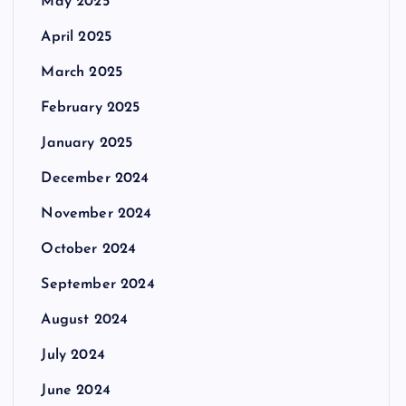
May 2025
April 2025
March 2025
February 2025
January 2025
December 2024
November 2024
October 2024
September 2024
August 2024
July 2024
June 2024