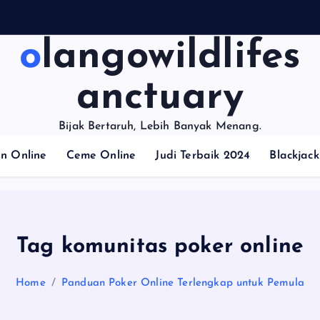
a
n
olangowildlifes
anctuary
Bijak Bertaruh, Lebih Banyak Menang.
n Online
Ceme Online
Judi Terbaik 2024
Blackjack
Tag komunitas poker online
Home
Panduan Poker Online Terlengkap untuk Pemula