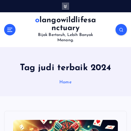
S
k
i
olangowildlifesa
p
nctuary
t
Bijak Bertaruh, Lebih Banyak
o
Menang.
c
o
n
t
Tag judi terbaik 2024
e
n
Home
t