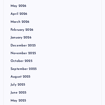
May 2026
April 2026
March 2026
February 2026
January 2026
December 2025
November 2025
October 2025
September 2025
August 2025
July 2025
June 2025
May 2025