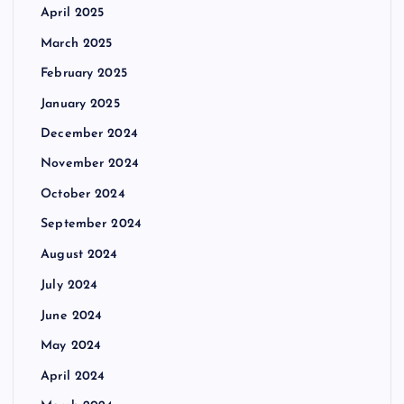
April 2025
March 2025
February 2025
January 2025
December 2024
November 2024
October 2024
September 2024
August 2024
July 2024
June 2024
May 2024
April 2024