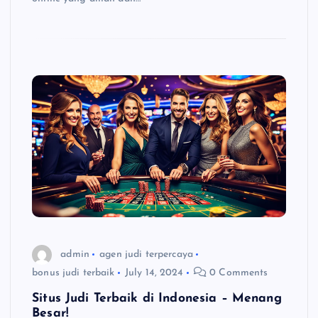
admin
agen judi terpercaya
bonus judi terbaik
July 14, 2024
0 Comments
Situs Judi Terbaik di Indonesia – Menang
Besar!