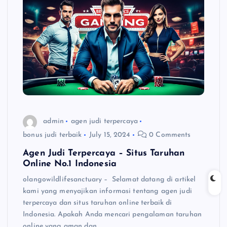
admin
agen judi terpercaya
bonus judi terbaik
July 15, 2024
0 Comments
Agen Judi Terpercaya – Situs Taruhan
Online No.1 Indonesia
olangowildlifesanctuary – Selamat datang di artikel
kami yang menyajikan informasi tentang agen judi
terpercaya dan situs taruhan online terbaik di
Indonesia. Apakah Anda mencari pengalaman taruhan
online yang aman dan…