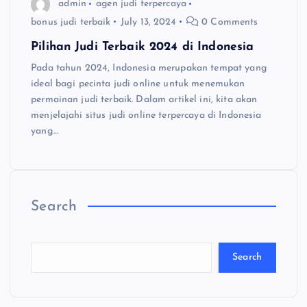
admin
agen judi terpercaya
bonus judi terbaik
July 13, 2024
0 Comments
Pilihan Judi Terbaik 2024 di Indonesia
Pada tahun 2024, Indonesia merupakan tempat yang
ideal bagi pecinta judi online untuk menemukan
permainan judi terbaik. Dalam artikel ini, kita akan
menjelajahi situs judi online terpercaya di Indonesia
yang…
Search
Search