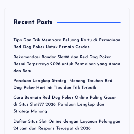
Recent Posts
Tips Dan Trik Membaca Peluang Kartu di Permainan
Red Dog Poker Untuk Pemain Cerdas
Rekomendasi Bandar Slot88 dan Red Dog Poker
Resmi Terpercaya 2026 untuk Permainan yang Aman
dan Seru
Panduan Lengkap Strategi Menang Taruhan Red
Dog Poker Hari Ini: Tips dan Trik Terbaik
Cara Bermain Red Dog Poker Online Paling Gacor
di Situs Slot777 2026: Panduan Lengkap dan
Strategi Menang
Daftar Situs Slot Online dengan Layanan Pelanggan
24 Jam dan Respons Tercepat di 2026