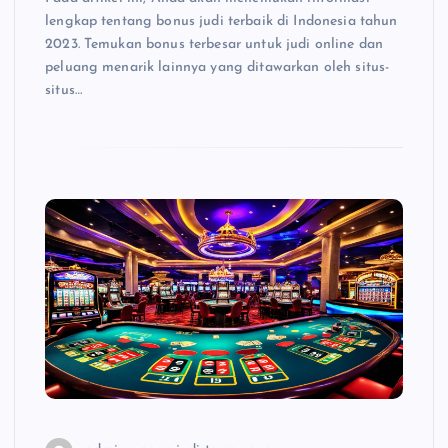
lengkap tentang bonus judi terbaik di Indonesia tahun
2023. Temukan bonus terbesar untuk judi online dan
peluang menarik lainnya yang ditawarkan oleh situs-
situs…