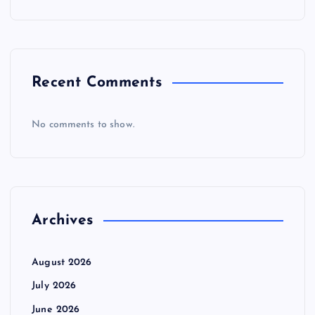
Recent Comments
No comments to show.
Archives
August 2026
July 2026
June 2026