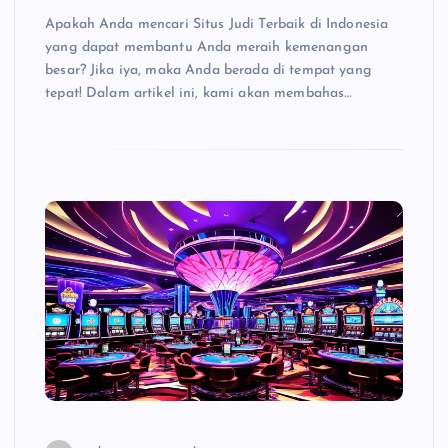
Apakah Anda mencari Situs Judi Terbaik di Indonesia
yang dapat membantu Anda meraih kemenangan
besar? Jika iya, maka Anda berada di tempat yang
tepat! Dalam artikel ini, kami akan membahas…