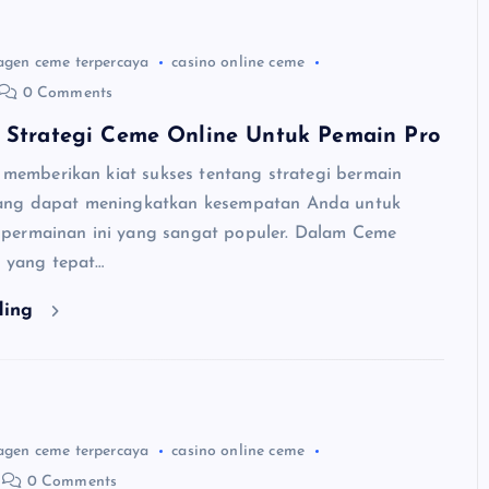
agen ceme terpercaya
casino online ceme
0 Comments
s Strategi Ceme Online Untuk Pemain Pro
n memberikan kiat sukses tentang strategi bermain
ang dapat meningkatkan kesempatan Anda untuk
permainan ini yang sangat populer. Dalam Ceme
i yang tepat…
ding
agen ceme terpercaya
casino online ceme
0 Comments