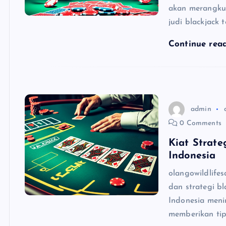
akan merangkum
judi blackjack 
Continue rea
admin
0 Comments
Kiat Strate
Indonesia
olangowildlife
dan strategi b
Indonesia men
memberikan tips