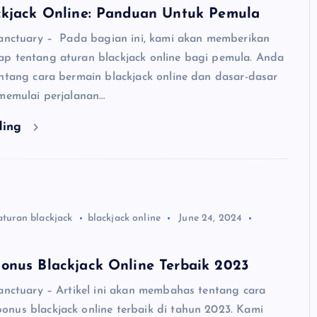
ckjack Online: Panduan Untuk Pemula
sanctuary – Pada bagian ini, kami akan memberikan
p tentang aturan blackjack online bagi pemula. Anda
entang cara bermain blackjack online dan dasar-dasar
 memulai perjalanan…
ding
aturan blackjack
blackjack online
June 24, 2024
onus Blackjack Online Terbaik 2023
sanctuary – Artikel ini akan membahas tentang cara
nus blackjack online terbaik di tahun 2023. Kami