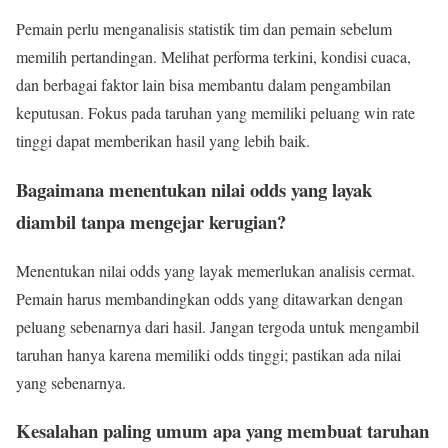
Pemain perlu menganalisis statistik tim dan pemain sebelum
memilih pertandingan. Melihat performa terkini, kondisi cuaca,
dan berbagai faktor lain bisa membantu dalam pengambilan
keputusan. Fokus pada taruhan yang memiliki peluang win rate
tinggi dapat memberikan hasil yang lebih baik.
Bagaimana menentukan nilai odds yang layak
diambil tanpa mengejar kerugian?
Menentukan nilai odds yang layak memerlukan analisis cermat.
Pemain harus membandingkan odds yang ditawarkan dengan
peluang sebenarnya dari hasil. Jangan tergoda untuk mengambil
taruhan hanya karena memiliki odds tinggi; pastikan ada nilai
yang sebenarnya.
Kesalahan paling umum apa yang membuat taruhan