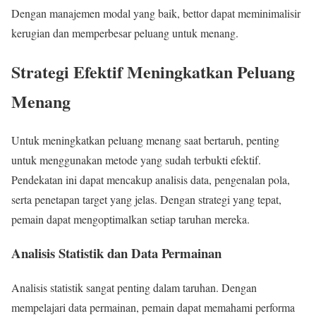
Dengan manajemen modal yang baik, bettor dapat meminimalisir
kerugian dan memperbesar peluang untuk menang.
Strategi Efektif Meningkatkan Peluang
Menang
Untuk meningkatkan peluang menang saat bertaruh, penting
untuk menggunakan metode yang sudah terbukti efektif.
Pendekatan ini dapat mencakup analisis data, pengenalan pola,
serta penetapan target yang jelas. Dengan strategi yang tepat,
pemain dapat mengoptimalkan setiap taruhan mereka.
Analisis Statistik dan Data Permainan
Analisis statistik sangat penting dalam taruhan. Dengan
mempelajari data permainan, pemain dapat memahami performa