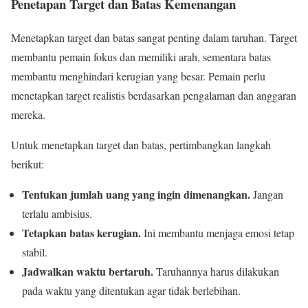
Penetapan Target dan Batas Kemenangan
Menetapkan target dan batas sangat penting dalam taruhan. Target
membantu pemain fokus dan memiliki arah, sementara batas
membantu menghindari kerugian yang besar. Pemain perlu
menetapkan target realistis berdasarkan pengalaman dan anggaran
mereka.
Untuk menetapkan target dan batas, pertimbangkan langkah
berikut:
Tentukan jumlah uang yang ingin dimenangkan.
Jangan
terlalu ambisius.
Tetapkan batas kerugian.
Ini membantu menjaga emosi tetap
stabil.
Jadwalkan waktu bertaruh.
Taruhannya harus dilakukan
pada waktu yang ditentukan agar tidak berlebihan.