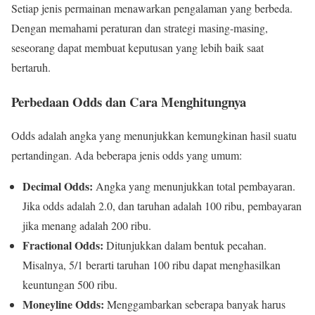
Setiap jenis permainan menawarkan pengalaman yang berbeda.
Dengan memahami peraturan dan strategi masing-masing,
seseorang dapat membuat keputusan yang lebih baik saat
bertaruh.
Perbedaan Odds dan Cara Menghitungnya
Odds adalah angka yang menunjukkan kemungkinan hasil suatu
pertandingan. Ada beberapa jenis odds yang umum:
Decimal Odds:
Angka yang menunjukkan total pembayaran.
Jika odds adalah 2.0, dan taruhan adalah 100 ribu, pembayaran
jika menang adalah 200 ribu.
Fractional Odds:
Ditunjukkan dalam bentuk pecahan.
Misalnya, 5/1 berarti taruhan 100 ribu dapat menghasilkan
keuntungan 500 ribu.
Moneyline Odds:
Menggambarkan seberapa banyak harus