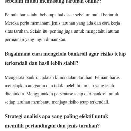
sebelum mulai memasang taruhan online?
Pemula harus tahu beberapa hal dasar sebelum mulai bertaruh.
Mereka perlu memahami jenis taruhan yang ada dan cara kerja
situs taruhan. Selain itu, penting juga untuk mengetahui aturan
permainan yang ingin dimainkan.
Bagaimana cara mengelola bankroll agar risiko tetap
terkendali dan hasil lebih stabil?
Mengelola bankroll adalah kunci dalam taruhan. Pemain harus
menetapkan anggaran dan tidak melebihi jumlah yang telah
ditentukan. Menggunakan persentase tetap dari bankroll untuk
setiap taruhan membantu menjaga risiko tetap terkendali.
Strategi analisis apa yang paling efektif untuk
memilih pertandingan dan jenis taruhan?