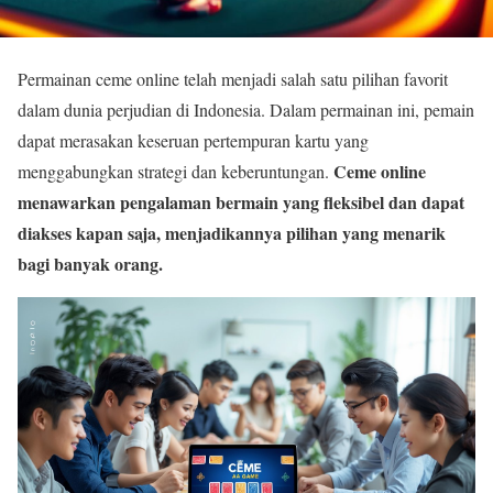
Permainan ceme online telah menjadi salah satu pilihan favorit
dalam dunia perjudian di Indonesia. Dalam permainan ini, pemain
dapat merasakan keseruan pertempuran kartu yang
Ceme online
menggabungkan strategi dan keberuntungan.
menawarkan pengalaman bermain yang fleksibel dan dapat
diakses kapan saja, menjadikannya pilihan yang menarik
bagi banyak orang.