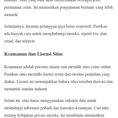
permainan ceme. Ini memastikan pengalaman bermain yang lebih
menarik.
Selanjutnya, layanan pelanggan juga harus responsif. Pastikan
ada banyak cara untuk menghubungi mereka, seperti live chat,
email, dan telepon.
Keamanan dan Lisensi Situs
Keamanan adalah prioritas utama saat memilih situs ceme online.
Pastikan situs memiliki lisensi resmi dari otoritas perjudian yang
diakui. Lisensi ini menunjukkan bahwa situs tersebut diawasi dan
mematuhi standar industri.
Selain itu, situs harus menggunakan enkripsi data untuk
melindungi informasi pribadi dan transaksi keuangan. Cari tahu
tentang kebijakan privasi mereka. Ini membantu memastikan