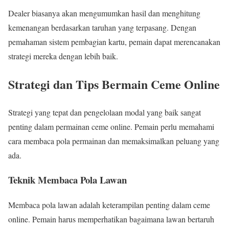
Dealer biasanya akan mengumumkan hasil dan menghitung
kemenangan berdasarkan taruhan yang terpasang. Dengan
pemahaman sistem pembagian kartu, pemain dapat merencanakan
strategi mereka dengan lebih baik.
Strategi dan Tips Bermain Ceme Online
Strategi yang tepat dan pengelolaan modal yang baik sangat
penting dalam permainan ceme online. Pemain perlu memahami
cara membaca pola permainan dan memaksimalkan peluang yang
ada.
Teknik Membaca Pola Lawan
Membaca pola lawan adalah keterampilan penting dalam ceme
online. Pemain harus memperhatikan bagaimana lawan bertaruh