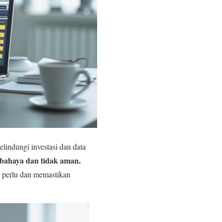
lindungi investasi dan data
bahaya dan tidak aman.
ak perlu dan memastikan