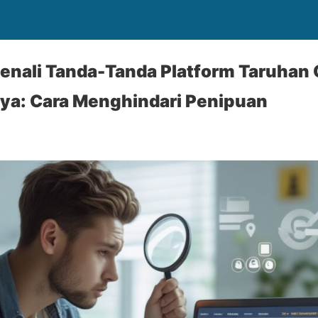
nali Tanda-Tanda Platform Taruhan 
aya: Cara Menghindari Penipuan