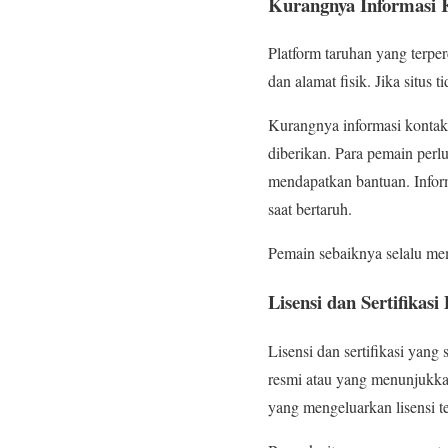
Kurangnya Informasi 
Platform taruhan yang terpe
dan alamat fisik. Jika situs 
Kurangnya informasi kontak 
diberikan. Para pemain perlu
mendapatkan bantuan. Infor
saat bertaruh.
Pemain sebaiknya selalu me
Lisensi dan Sertifikas
Lisensi dan sertifikasi yang
resmi atau yang menunjukkan
yang mengeluarkan lisensi t