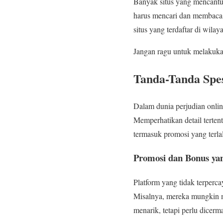
Banyak situs yang mencantumk
harus mencari dan membaca 
situs yang terdaftar di wil
Jangan ragu untuk melakukan
Tanda-Tanda Spes
Dalam dunia perjudian onli
Memperhatikan detail terte
termasuk promosi yang terlal
Promosi dan Bonus ya
Platform yang tidak terperc
Misalnya, mereka mungkin m
menarik, tetapi perlu dicermat