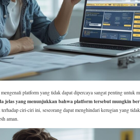
 mengenali platform yang tidak dapat dipercaya sangat penting untuk me
a jelas yang menunjukkan bahwa platform tersebut mungkin ber
terhadap ciri-ciri ini, seseorang dapat menghindari kerugian yang tid
bih aman.