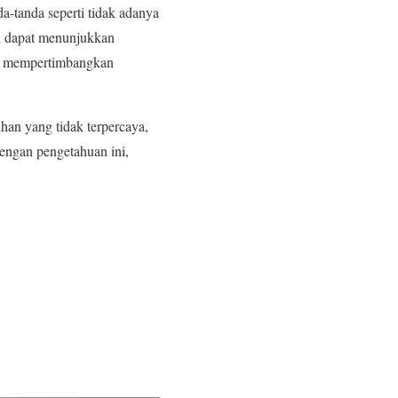
a-tanda seperti tidak adanya
an dapat menunjukkan
at mempertimbangkan
han yang tidak terpercaya,
engan pengetahuan ini,