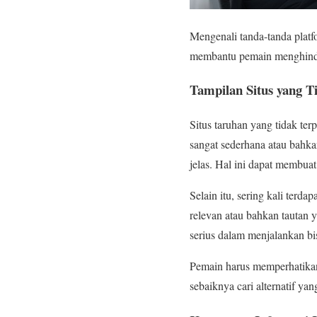
Mengenali tanda-tanda platfo
membantu pemain menghindar
Tampilan Situs yang Ti
Situs taruhan yang tidak te
sangat sederhana atau bahkan
jelas. Hal ini dapat membua
Selain itu, sering kali ter
relevan atau bahkan tautan 
serius dalam menjalankan bi
Pemain harus memperhatikan a
sebaiknya cari alternatif yan