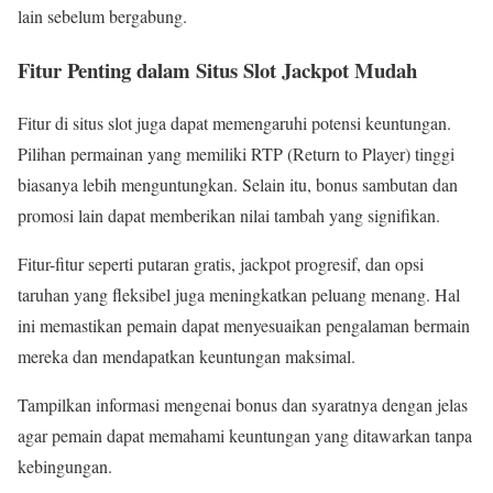
lain sebelum bergabung.
Fitur Penting dalam Situs Slot Jackpot Mudah
Fitur di situs slot juga dapat memengaruhi potensi keuntungan.
Pilihan permainan yang memiliki RTP (Return to Player) tinggi
biasanya lebih menguntungkan. Selain itu, bonus sambutan dan
promosi lain dapat memberikan nilai tambah yang signifikan.
Fitur-fitur seperti putaran gratis, jackpot progresif, dan opsi
taruhan yang fleksibel juga meningkatkan peluang menang. Hal
ini memastikan pemain dapat menyesuaikan pengalaman bermain
mereka dan mendapatkan keuntungan maksimal.
Tampilkan informasi mengenai bonus dan syaratnya dengan jelas
agar pemain dapat memahami keuntungan yang ditawarkan tanpa
kebingungan.