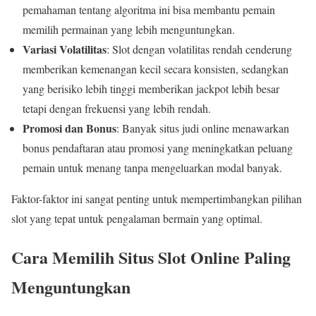
pemahaman tentang algoritma ini bisa membantu pemain
memilih permainan yang lebih menguntungkan.
Variasi Volatilitas
: Slot dengan volatilitas rendah cenderung
memberikan kemenangan kecil secara konsisten, sedangkan
yang berisiko lebih tinggi memberikan jackpot lebih besar
tetapi dengan frekuensi yang lebih rendah.
Promosi dan Bonus
: Banyak situs judi online menawarkan
bonus pendaftaran atau promosi yang meningkatkan peluang
pemain untuk menang tanpa mengeluarkan modal banyak.
Faktor-faktor ini sangat penting untuk mempertimbangkan pilihan
slot yang tepat untuk pengalaman bermain yang optimal.
Cara Memilih Situs Slot Online Paling
Menguntungkan