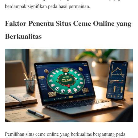
berdampak signifikan pada hasil permainan.
Faktor Penentu Situs Ceme Online yang
Berkualitas
Pemilihan situs ceme online yang berkualitas bergantung pada