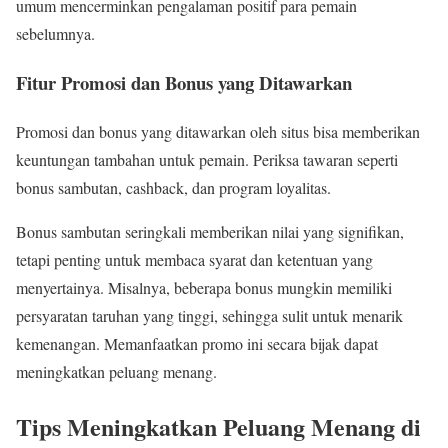
umum mencerminkan pengalaman positif para pemain
sebelumnya.
Fitur Promosi dan Bonus yang Ditawarkan
Promosi dan bonus yang ditawarkan oleh situs bisa memberikan
keuntungan tambahan untuk pemain. Periksa tawaran seperti
bonus sambutan, cashback, dan program loyalitas.
Bonus sambutan seringkali memberikan nilai yang signifikan,
tetapi penting untuk membaca syarat dan ketentuan yang
menyertainya. Misalnya, beberapa bonus mungkin memiliki
persyaratan taruhan yang tinggi, sehingga sulit untuk menarik
kemenangan. Memanfaatkan promo ini secara bijak dapat
meningkatkan peluang menang.
Tips Meningkatkan Peluang Menang di