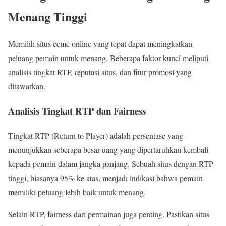
Menang Tinggi
Memilih situs ceme online yang tepat dapat meningkatkan
peluang pemain untuk menang. Beberapa faktor kunci meliputi
analisis tingkat RTP, reputasi situs, dan fitur promosi yang
ditawarkan.
Analisis Tingkat RTP dan Fairness
Tingkat RTP (Return to Player) adalah persentase yang
menunjukkan seberapa besar uang yang dipertaruhkan kembali
kepada pemain dalam jangka panjang. Sebuah situs dengan RTP
tinggi, biasanya 95% ke atas, menjadi indikasi bahwa pemain
memiliki peluang lebih baik untuk menang.
Selain RTP, fairness dari permainan juga penting. Pastikan situs