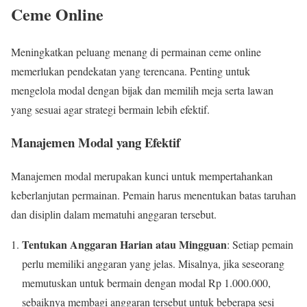
Ceme Online
Meningkatkan peluang menang di permainan ceme online
memerlukan pendekatan yang terencana. Penting untuk
mengelola modal dengan bijak dan memilih meja serta lawan
yang sesuai agar strategi bermain lebih efektif.
Manajemen Modal yang Efektif
Manajemen modal merupakan kunci untuk mempertahankan
keberlanjutan permainan. Pemain harus menentukan batas taruhan
dan disiplin dalam mematuhi anggaran tersebut.
Tentukan Anggaran Harian atau Mingguan
: Setiap pemain
perlu memiliki anggaran yang jelas. Misalnya, jika seseorang
memutuskan untuk bermain dengan modal Rp 1.000.000,
sebaiknya membagi anggaran tersebut untuk beberapa sesi