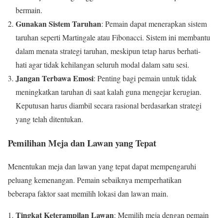
bermain.
Gunakan Sistem Taruhan
: Pemain dapat menerapkan sistem
taruhan seperti Martingale atau Fibonacci. Sistem ini membantu
dalam menata strategi taruhan, meskipun tetap harus berhati-
hati agar tidak kehilangan seluruh modal dalam satu sesi.
Jangan Terbawa Emosi
: Penting bagi pemain untuk tidak
meningkatkan taruhan di saat kalah guna mengejar kerugian.
Keputusan harus diambil secara rasional berdasarkan strategi
yang telah ditentukan.
Pemilihan Meja dan Lawan yang Tepat
Menentukan meja dan lawan yang tepat dapat mempengaruhi
peluang kemenangan. Pemain sebaiknya memperhatikan
beberapa faktor saat memilih lokasi dan lawan main.
Tingkat Keterampilan Lawan
: Memilih meja dengan pemain