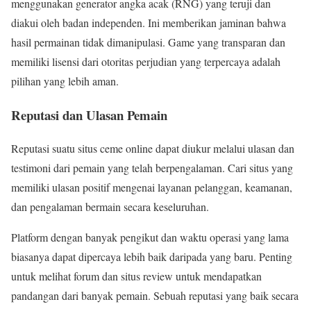
menggunakan generator angka acak (RNG) yang teruji dan
diakui oleh badan independen. Ini memberikan jaminan bahwa
hasil permainan tidak dimanipulasi. Game yang transparan dan
memiliki lisensi dari otoritas perjudian yang terpercaya adalah
pilihan yang lebih aman.
Reputasi dan Ulasan Pemain
Reputasi suatu situs ceme online dapat diukur melalui ulasan dan
testimoni dari pemain yang telah berpengalaman. Cari situs yang
memiliki ulasan positif mengenai layanan pelanggan, keamanan,
dan pengalaman bermain secara keseluruhan.
Platform dengan banyak pengikut dan waktu operasi yang lama
biasanya dapat dipercaya lebih baik daripada yang baru. Penting
untuk melihat forum dan situs review untuk mendapatkan
pandangan dari banyak pemain. Sebuah reputasi yang baik secara