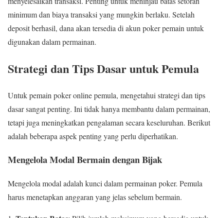
menyelesaikan transaksi. Penting untuk meninjau batas setoran
minimum dan biaya transaksi yang mungkin berlaku. Setelah
deposit berhasil, dana akan tersedia di akun poker pemain untuk
digunakan dalam permainan.
Strategi dan Tips Dasar untuk Pemula
Untuk pemain poker online pemula, mengetahui strategi dan tips
dasar sangat penting. Ini tidak hanya membantu dalam permainan,
tetapi juga meningkatkan pengalaman secara keseluruhan. Berikut
adalah beberapa aspek penting yang perlu diperhatikan.
Mengelola Modal Bermain dengan Bijak
Mengelola modal adalah kunci dalam permainan poker. Pemula
harus menetapkan anggaran yang jelas sebelum bermain.