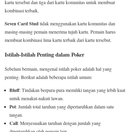
kartu tersebut dan tiga dari kartu komunitas untuk membuat
kombinasi terbaik.
Seven Card Stud
tidak menggunakan kartu komunitas dan
masing-masing pemain menerima tujuh kartu. Pemain harus
membuat kombinasi lima kartu terbaik dari kartu tersebut.
Istilah-Istilah Penting dalam Poker
Sebelum bermain, mengenal istilah poker adalah hal yang
penting. Berikut adalah beberapa istilah umum:
Bluff
: Tindakan berpura-pura memiliki tangan yang lebih kuat
untuk menakut-nakuti lawan.
Pot
: Jumlah total taruhan yang dipertaruhkan dalam satu
tangan.
Call
: Menyesuaikan taruhan dengan jumlah yang
dipertaruhkan oleh pemain lain.