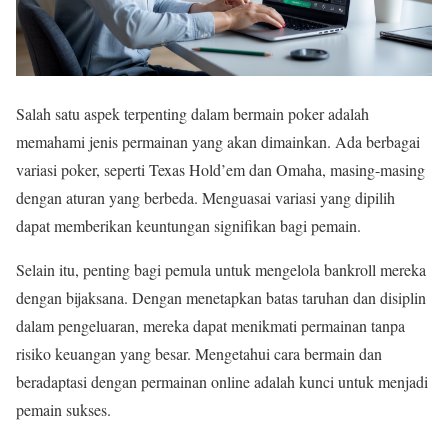
Salah satu aspek terpenting dalam bermain poker adalah
memahami jenis permainan yang akan dimainkan. Ada berbagai
variasi poker, seperti Texas Hold’em dan Omaha, masing-masing
dengan aturan yang berbeda. Menguasai variasi yang dipilih
dapat memberikan keuntungan signifikan bagi pemain.
Selain itu, penting bagi pemula untuk mengelola bankroll mereka
dengan bijaksana. Dengan menetapkan batas taruhan dan disiplin
dalam pengeluaran, mereka dapat menikmati permainan tanpa
risiko keuangan yang besar. Mengetahui cara bermain dan
beradaptasi dengan permainan online adalah kunci untuk menjadi
pemain sukses.