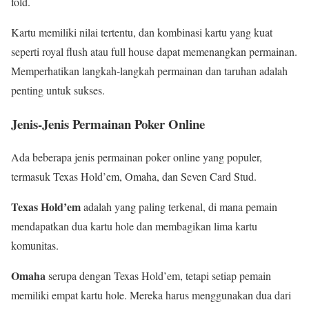
fold.
Kartu memiliki nilai tertentu, dan kombinasi kartu yang kuat
seperti royal flush atau full house dapat memenangkan permainan.
Memperhatikan langkah-langkah permainan dan taruhan adalah
penting untuk sukses.
Jenis-Jenis Permainan Poker Online
Ada beberapa jenis permainan poker online yang populer,
termasuk Texas Hold’em, Omaha, dan Seven Card Stud.
Texas Hold’em
adalah yang paling terkenal, di mana pemain
mendapatkan dua kartu hole dan membagikan lima kartu
komunitas.
Omaha
serupa dengan Texas Hold’em, tetapi setiap pemain
memiliki empat kartu hole. Mereka harus menggunakan dua dari