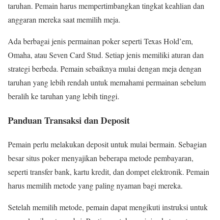
taruhan. Pemain harus mempertimbangkan tingkat keahlian dan
anggaran mereka saat memilih meja.
Ada berbagai jenis permainan poker seperti Texas Hold’em,
Omaha, atau Seven Card Stud. Setiap jenis memiliki aturan dan
strategi berbeda. Pemain sebaiknya mulai dengan meja dengan
taruhan yang lebih rendah untuk memahami permainan sebelum
beralih ke taruhan yang lebih tinggi.
Panduan Transaksi dan Deposit
Pemain perlu melakukan deposit untuk mulai bermain. Sebagian
besar situs poker menyajikan beberapa metode pembayaran,
seperti transfer bank, kartu kredit, dan dompet elektronik. Pemain
harus memilih metode yang paling nyaman bagi mereka.
Setelah memilih metode, pemain dapat mengikuti instruksi untuk