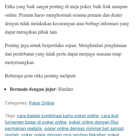
Etika yang baik sangat penting di meja poker, baik fisik maupun
online. Pemain harus menghormati sesama pemain dan dealer
dengan tidak melakukan kecurangan atau berbagi informasi yang
dapat merugikan pihak lain.
Penting juga untuk berperilaku sopan. Menghindari penghinaan
dan perdebatan yang tidak perlu dapat menjaga suasana tetap
menyenangkan.
Beberapa poin etika penting meliputi:
Bermain dengan jujur
: Hindari
Categories:
Poker Online
Tags:
cara belajar kombinasi kartu poker online
,
cara ikut
turnamen besar di poker online
,
poker online dengan fitur
permainan realistis
,
poker online dengan minimal bet sangat
rendah
,
poker online dengan opsi taruhan fleksibel
,
poker