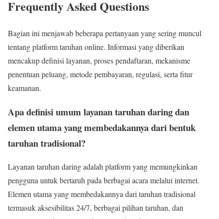
Frequently Asked Questions
Bagian ini menjawab beberapa pertanyaan yang sering muncul
tentang platform taruhan online. Informasi yang diberikan
mencakup definisi layanan, proses pendaftaran, mekanisme
penentuan peluang, metode pembayaran, regulasi, serta fitur
keamanan.
Apa definisi umum layanan taruhan daring dan
elemen utama yang membedakannya dari bentuk
taruhan tradisional?
Layanan taruhan daring adalah platform yang memungkinkan
pengguna untuk bertaruh pada berbagai acara melalui internet.
Elemen utama yang membedakannya dari taruhan tradisional
termasuk aksesibilitas 24/7, berbagai pilihan taruhan, dan