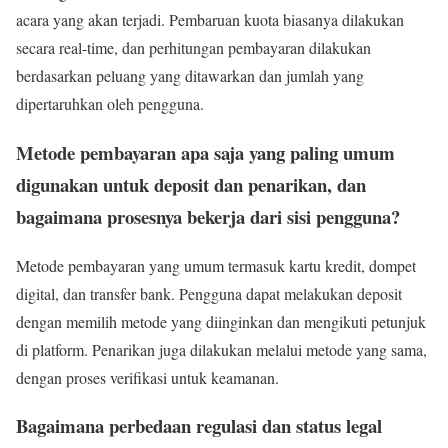
acara yang akan terjadi. Pembaruan kuota biasanya dilakukan
secara real-time, dan perhitungan pembayaran dilakukan
berdasarkan peluang yang ditawarkan dan jumlah yang
dipertaruhkan oleh pengguna.
Metode pembayaran apa saja yang paling umum
digunakan untuk deposit dan penarikan, dan
bagaimana prosesnya bekerja dari sisi pengguna?
Metode pembayaran yang umum termasuk kartu kredit, dompet
digital, dan transfer bank. Pengguna dapat melakukan deposit
dengan memilih metode yang diinginkan dan mengikuti petunjuk
di platform. Penarikan juga dilakukan melalui metode yang sama,
dengan proses verifikasi untuk keamanan.
Bagaimana perbedaan regulasi dan status legal