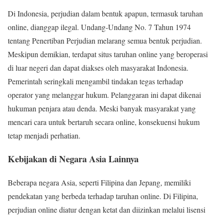
Di Indonesia, perjudian dalam bentuk apapun, termasuk taruhan
online, dianggap ilegal. Undang-Undang No. 7 Tahun 1974
tentang Penertiban Perjudian melarang semua bentuk perjudian.
Meskipun demikian, terdapat situs taruhan online yang beroperasi
di luar negeri dan dapat diakses oleh masyarakat Indonesia.
Pemerintah seringkali mengambil tindakan tegas terhadap
operator yang melanggar hukum. Pelanggaran ini dapat dikenai
hukuman penjara atau denda. Meski banyak masyarakat yang
mencari cara untuk bertaruh secara online, konsekuensi hukum
tetap menjadi perhatian.
Kebijakan di Negara Asia Lainnya
Beberapa negara Asia, seperti Filipina dan Jepang, memiliki
pendekatan yang berbeda terhadap taruhan online. Di Filipina,
perjudian online diatur dengan ketat dan diizinkan melalui lisensi