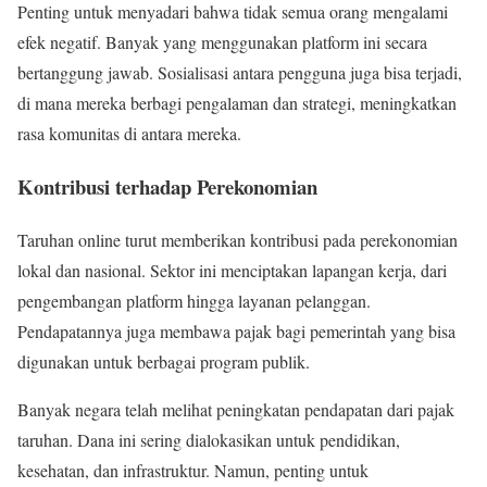
Penting untuk menyadari bahwa tidak semua orang mengalami
efek negatif. Banyak yang menggunakan platform ini secara
bertanggung jawab. Sosialisasi antara pengguna juga bisa terjadi,
di mana mereka berbagi pengalaman dan strategi, meningkatkan
rasa komunitas di antara mereka.
Kontribusi terhadap Perekonomian
Taruhan online turut memberikan kontribusi pada perekonomian
lokal dan nasional. Sektor ini menciptakan lapangan kerja, dari
pengembangan platform hingga layanan pelanggan.
Pendapatannya juga membawa pajak bagi pemerintah yang bisa
digunakan untuk berbagai program publik.
Banyak negara telah melihat peningkatan pendapatan dari pajak
taruhan. Dana ini sering dialokasikan untuk pendidikan,
kesehatan, dan infrastruktur. Namun, penting untuk