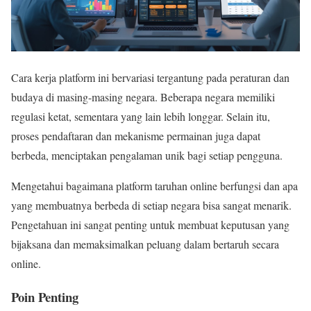
Cara kerja platform ini bervariasi tergantung pada peraturan dan
budaya di masing-masing negara. Beberapa negara memiliki
regulasi ketat, sementara yang lain lebih longgar. Selain itu,
proses pendaftaran dan mekanisme permainan juga dapat
berbeda, menciptakan pengalaman unik bagi setiap pengguna.
Mengetahui bagaimana platform taruhan online berfungsi dan apa
yang membuatnya berbeda di setiap negara bisa sangat menarik.
Pengetahuan ini sangat penting untuk membuat keputusan yang
bijaksana dan memaksimalkan peluang dalam bertaruh secara
online.
Poin Penting