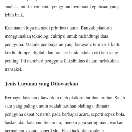
analisis untuk membantu pengguna membuat keputusan yang
lebih baik.
Keamanan juga menjadi prioritas utama. Banyak platform
menggunakan teknologi enkripsi untuk melindungi data
pengguna. Metode pembayaran yang beragam, termasuk kartu
kredit, dompet digital, dan transfer bank, adalah ciri lain yang
penting. Ini memberi pengguna fleksibilitas dalam melakukan
transaksi.
Jenis Layanan yang Ditawarkan
Berbagai layanan ditawarkan oleh platform taruhan online. Salah
satu yang paling umum adalah taruhan olahraga, dimana
pengguna dapat bertaruh pada berbagai acara, seperti sepak bola,
basket, dan balapan. Selain itu, mereka juga sering menawarkan
permainan kasino, seperti slot, blackjack, dan roulette.