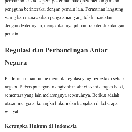
permainan kasino seperti poker dan blackjack memungkinkan
pengguna berinteraksi dengan pemain lain. Permainan langsung
sering kali menawarkan pengalaman yang lebih mendalam
dengan dealer nyata, menjadikannya pilihan populer di kalangan
pemain.
Regulasi dan Perbandingan Antar
Negara
Platform taruhan online memiliki regulasi yang berbeda di setiap
negara. Beberapa negara mengizinkan aktivitas ini dengan ketat,
sementara yang lain melarangnya sepenuhnya. Berikut adalah
ulasan mengenai kerangka hukum dan kebijakan di beberapa
wilayah.
Kerangka Hukum di Indonesia