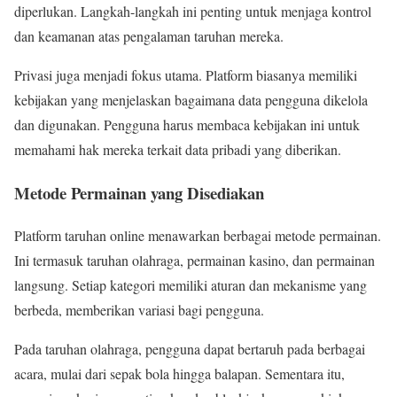
diperlukan. Langkah-langkah ini penting untuk menjaga kontrol
dan keamanan atas pengalaman taruhan mereka.
Privasi juga menjadi fokus utama. Platform biasanya memiliki
kebijakan yang menjelaskan bagaimana data pengguna dikelola
dan digunakan. Pengguna harus membaca kebijakan ini untuk
memahami hak mereka terkait data pribadi yang diberikan.
Metode Permainan yang Disediakan
Platform taruhan online menawarkan berbagai metode permainan.
Ini termasuk taruhan olahraga, permainan kasino, dan permainan
langsung. Setiap kategori memiliki aturan dan mekanisme yang
berbeda, memberikan variasi bagi pengguna.
Pada taruhan olahraga, pengguna dapat bertaruh pada berbagai
acara, mulai dari sepak bola hingga balapan. Sementara itu,