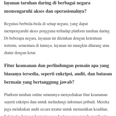
layanan taruhan daring di berbagai negara
memengaruhi akses dan operasionalnya?
Regulasi berbeda-beda di setiap negara, yang dapat
mempengaruhi akses pengguna terhadap platform taruhan daring.
Di beberapa negara, layanan ini diizinkan dengan ketentuan
tertentu, sementara di lainnya, layanan ini mungkin dilarang atau
diatur dengan ketat.
Fitur keamanan dan perlindungan pemain apa yang
biasanya tersedia, seperti enkripsi, audit, dan batasan
bermain yang bertanggung jawab?
Platform taruhan online umumnya menyediakan fitur keamanan
seperti enkripsi data untuk melindungi informasi pribadi. Mereka
juga melakukan audit secara teratur untuk memastikan keadilan.